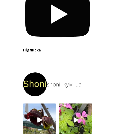
Підписка
shoni_kyiv_ua