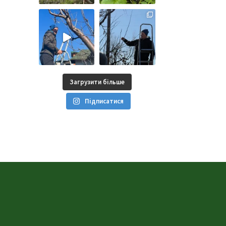
Загрузити більше
Підписатися