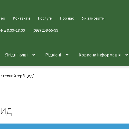
део
Контакти
Послуги
Про нас
Як замовити
–Нд 9:00–18:00
(093) 259-55-99
Ягідні кущі
Рідкісні
Корисна інформація
истемний гербіцид”
цид