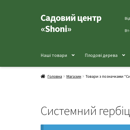
Садовий центр
Перейти
Перейти
Ві
до
до
«Shoni»
навігації
вмісту
Вт
Наші товари
Плодові дерева
Головна
Магазин
Товари з позначками “С
Системний гербі