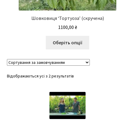
Шовковиця ‘Тортуоза’ (скручена)
1100,00
₴
Цей
Оберіть опції
товар
має
кілька
варіантів.
Відображаються усі з 2 результатів
Параметри
можна
вибрати
на
сторінці
товару