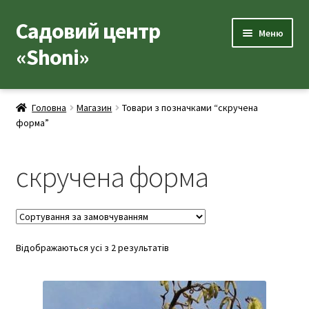
Садовий центр
Перейти
Перейти
Меню
до
до
«Shoni»
навігації
вмісту
Каталог товарів
Головна
Магазин
Товари з позначками “скручена
Розгор
форма”
Популярні рослини
вкладе
меню
Розгор
Допоміжні товари
скручена форма
вкладе
меню
Контакти
Розгор
Корисна інформація
вкладе
Відображаються усі з 2 результатів
меню
Розгор
Про нас
вкладе
меню