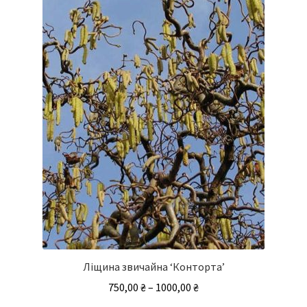
Ліщина звичайна ‘Конторта’
Діапазон
750,00
₴
–
1000,00
₴
цін: