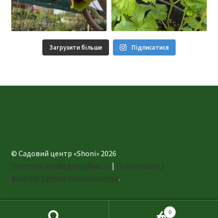
Загрузити більше
Підписатися
© Садовий центр «Shoni» 2026
Політика конфеденційності
Побудовано з
використанням WooCommerce
.
0