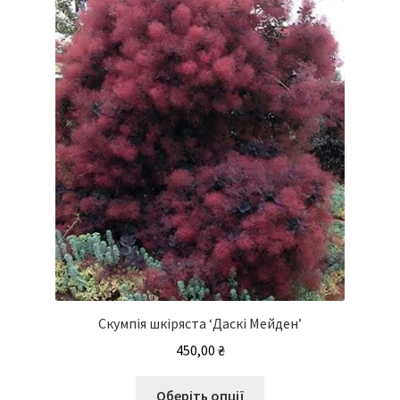
Скумпія шкіряста ‘Даскі Мейден’
450,00
₴
Цей
Оберіть опції