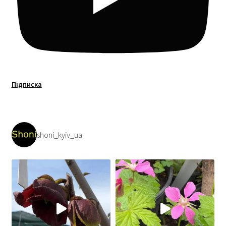
Підписка
shoni_kyiv_ua