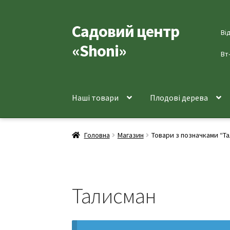
Садовий центр
Перейти
Перейти
Ві
до
до
«Shoni»
навігації
вмісту
Вт
Наші товари
Плодові дерева
Головна
Магазин
Товари з позначками “Т
Талисман