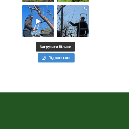
Загрузити більше
Підписатися