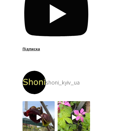
Підписка
shoni_kyiv_ua