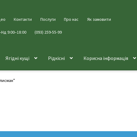
део
Контакти
Послуги
Про нас
Як замовити
–Нд 9:00–18:00
(093) 259-55-99
Ягідні кущі
Рідкісні
Корисна інформація
алисман”