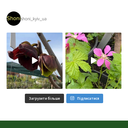
shoni_kyiv_ua
Загрузити більше
Підписатися