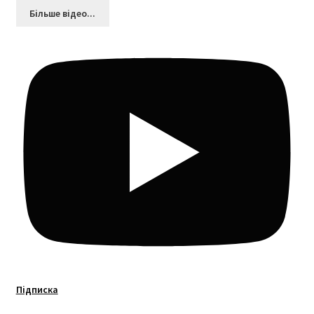
Більшe відео...
Підписка