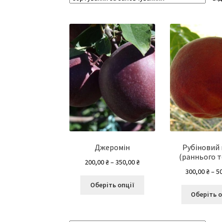
Джеромін
Рубіновий
(раннього т
Діапазон
200,00
₴
–
350,00
₴
300,00
₴
–
5
цін:
Цей
від
Оберіть опції
товар
200,00 ₴
Оберіть о
має
до
кілька
350,00 ₴