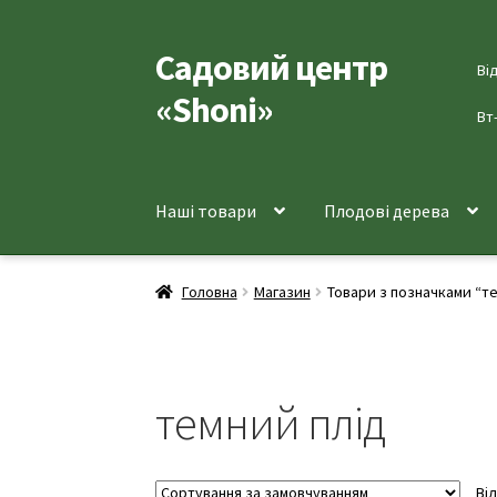
Садовий центр
Перейти
Перейти
Ві
до
до
«Shoni»
навігації
вмісту
Вт
Наші товари
Плодові дерева
Головна
Магазин
Товари з позначками “т
темний плід
Ві