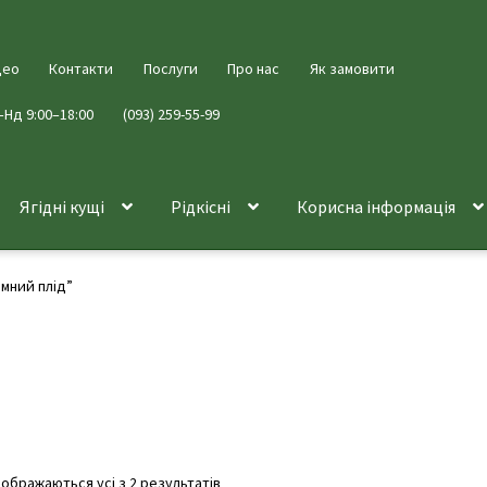
део
Контакти
Послуги
Про нас
Як замовити
–Нд 9:00–18:00
(093) 259-55-99
Ягідні кущі
Рідкісні
Корисна інформація
емний плід”
дображаються усі з 2 результатів