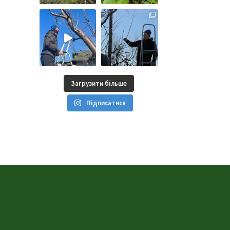
Загрузити більше
Підписатися