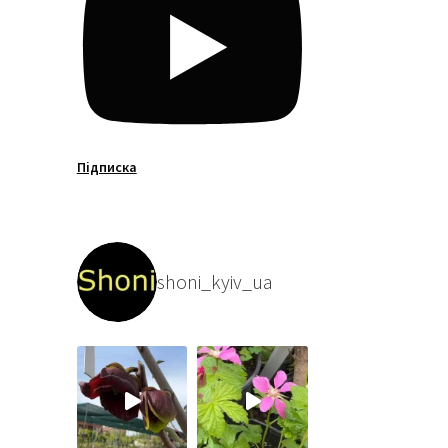
Підписка
shoni_kyiv_ua