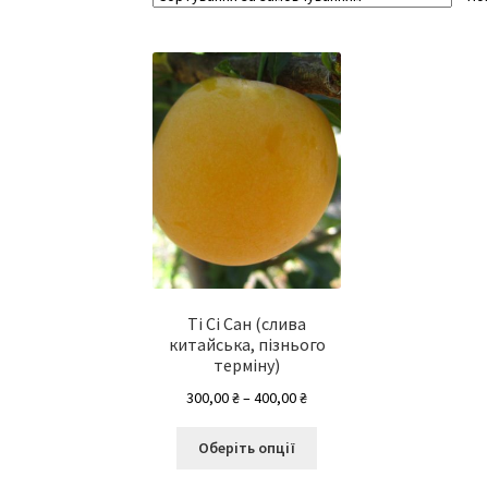
Ті Сі Сан (слива
китайська, пізнього
терміну)
Діапазон
300,00
₴
–
400,00
₴
цін:
Цей
від
Оберіть опції
товар
300,00 ₴
має