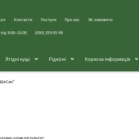
део
Контакти
Послуги
Про нас
Як замовити
–Нд 9:00–18:00
(093) 259-55-99
Ягідні кущі
Рідкісні
Корисна інформація
оШеСан”
казано один результат