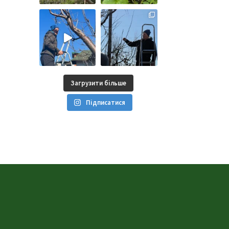
Загрузити більше
Підписатися