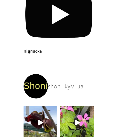
Підписка
shoni_kyiv_ua