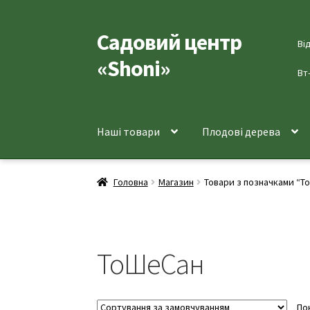
Садовий центр
Перейти
Перейти
Ві
до
до
«Shoni»
навігації
вмісту
Вт
Наші товари
Плодові дерева
Головна
Магазин
Товари з позначками “Т
ТоШеСан
По