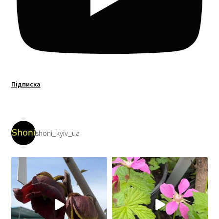
Підписка
shoni_kyiv_ua