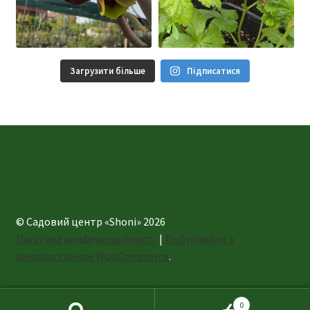
Загрузити більше
Підписатися
© Садовий центр «Shoni» 2026
Політика конфеденційності
Побудовано з
використанням WooCommerce
.
0