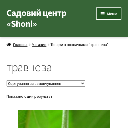
Садовий центр
Перейти
Перейти
Меню
до
до
«Shoni»
навігації
вмісту
Каталог товарів
Головна
Магазин
Товари з позначками “травнева”
Розгор
Популярні рослини
вкладе
травнева
меню
Розгор
Допоміжні товари
вкладе
меню
Контакти
Розгор
Показано один результат
Корисна інформація
вкладе
меню
Розгор
Про нас
вкладе
меню