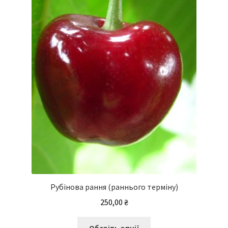
Рубінова рання (раннього терміну)
250,00
₴
Цей