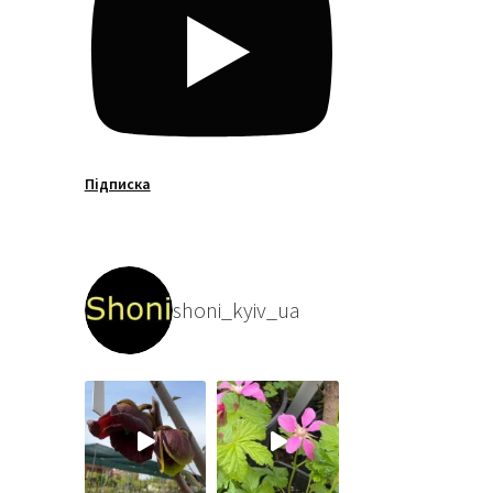
Підписка
shoni_kyiv_ua