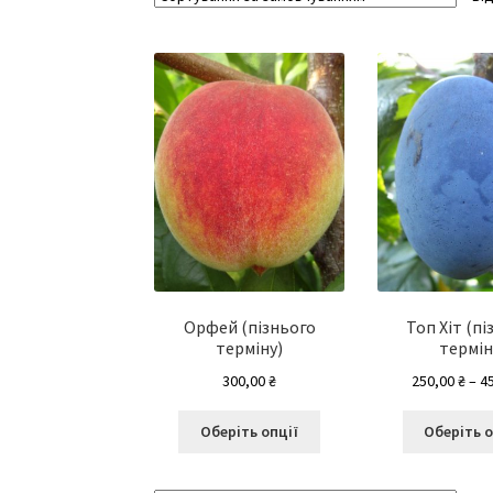
Орфей (пізнього
Топ Хіт (пі
терміну)
термін
300,00
₴
250,00
₴
–
4
Цей
Оберіть опції
Оберіть о
товар
має