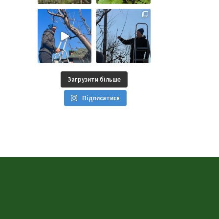
Загрузити більше
Підписатися