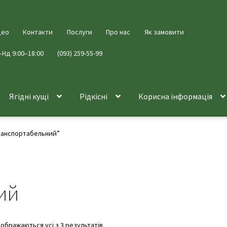
део
Контакти
Послуги
Про нас
Як замовити
–Нд 9:00–18:00
(093) 259-55-99
Ягідні кущі
Рідкісні
Корисна інформація
ранспортабельний”
ий
дображаються усі з 3 результатів