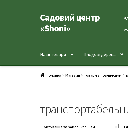
Садовий центр
Перейти
Перейти
Ві
до
до
«Shoni»
навігації
вмісту
Вт
Наші товари
Плодові дерева
Головна
Магазин
Товари з позначками “т
транспортабельн
Ві