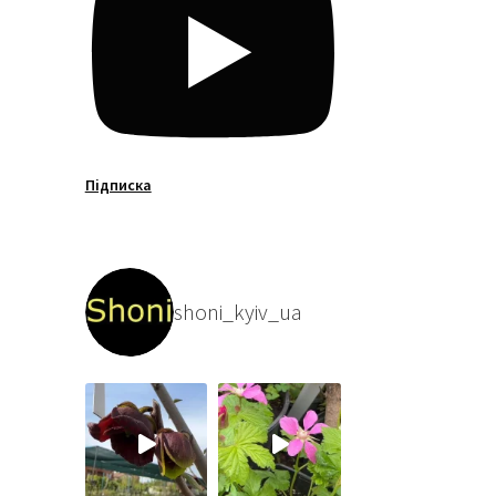
Підписка
shoni_kyiv_ua