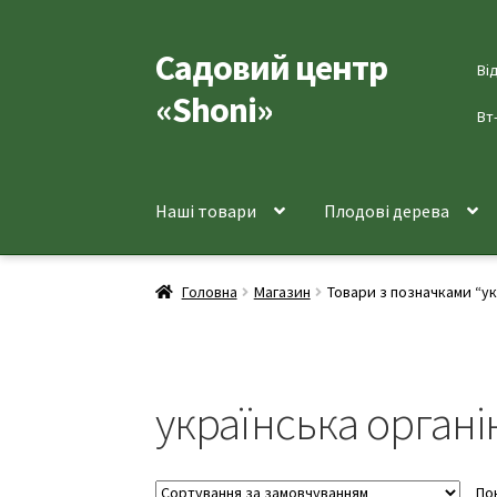
Садовий центр
Перейти
Перейти
Ві
до
до
«Shoni»
навігації
вмісту
Вт
Наші товари
Плодові дерева
Головна
Магазин
Товари з позначками “ук
українська органі
По