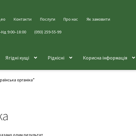
део
Контакти
Послуги
Про нас
Як замовити
–Нд 9:00–18:00
(093) 259-55-99
Ягідні кущі
Рідкісні
Корисна інформація
раїнська органіка”
ка
казано один результат