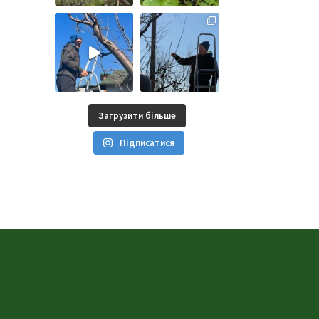
Загрузити більше
Підписатися