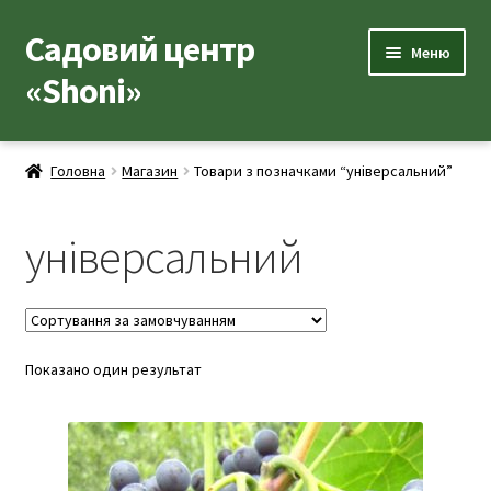
Садовий центр
Перейти
Перейти
Меню
до
до
«Shoni»
навігації
вмісту
Каталог товарів
Головна
Магазин
Товари з позначками “універсальний”
Розгор
Популярні рослини
вкладе
універсальний
меню
Розгор
Допоміжні товари
вкладе
меню
Контакти
Розгор
Показано один результат
Корисна інформація
вкладе
меню
Розгор
Про нас
вкладе
меню