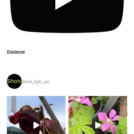
Підписка
shoni_kyiv_ua