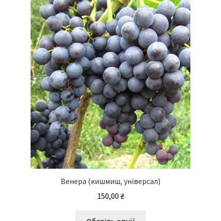
Венера (кишмиш, універсал)
150,00
₴
Цей