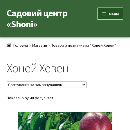
Садовий центр
Перейти
Перейти
Меню
до
до
«Shoni»
навігації
вмісту
Каталог товарів
Головна
Магазин
Товари з позначками “Хоней Хевен”
Розгор
Популярні рослини
вкладе
Хоней Хевен
меню
Розгор
Допоміжні товари
вкладе
меню
Контакти
Розгор
Показано один результат
Корисна інформація
вкладе
меню
Розгор
Про нас
вкладе
меню