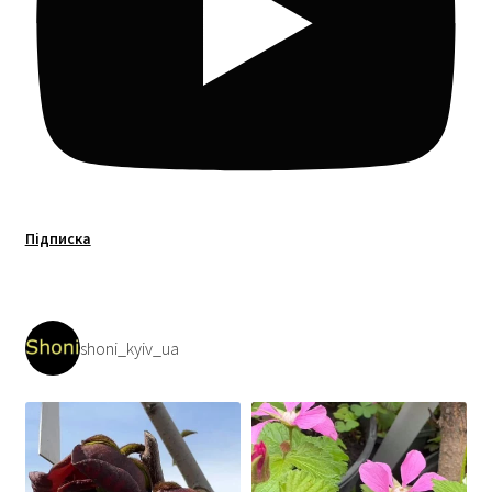
Підписка
shoni_kyiv_ua