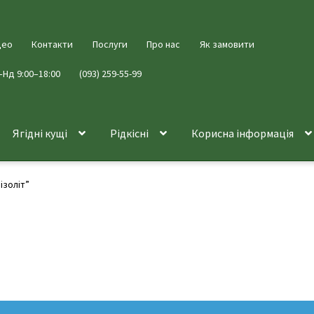
део
Контакти
Послуги
Про нас
Як замовити
–Нд 9:00–18:00
(093) 259-55-99
Ягідні кущі
Рідкісні
Корисна інформація
ізоліт”