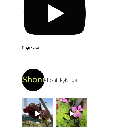
Підписка
shoni_kyiv_ua