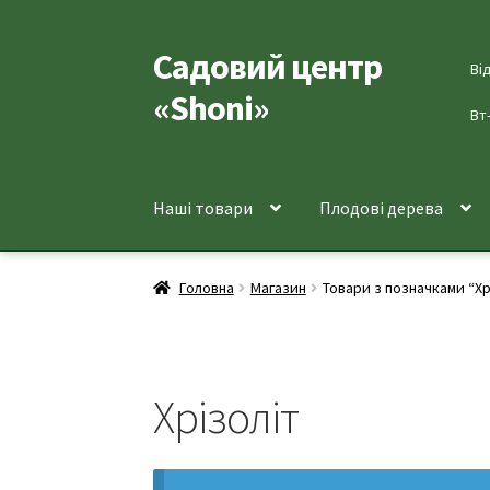
Садовий центр
Перейти
Перейти
Ві
до
до
«Shoni»
навігації
вмісту
Вт
Наші товари
Плодові дерева
Головна
Магазин
Товари з позначками “Хр
Хрізоліт