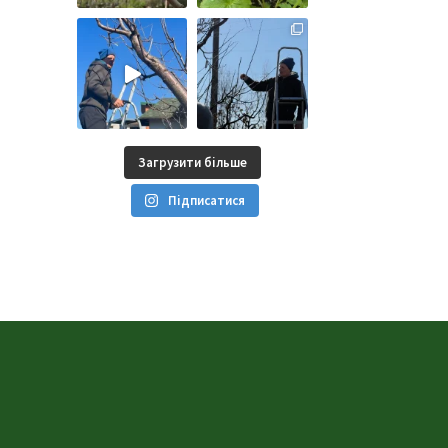
Загрузити більше
Підписатися