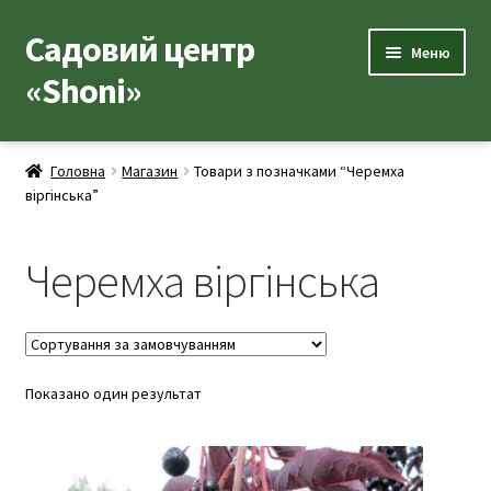
Садовий центр
Перейти
Перейти
Меню
до
до
«Shoni»
навігації
вмісту
Каталог товарів
Головна
Магазин
Товари з позначками “Черемха
Розгор
віргінська”
Популярні рослини
вкладе
меню
Розгор
Допоміжні товари
Черемха віргінська
вкладе
меню
Контакти
Розгор
Корисна інформація
вкладе
Показано один результат
меню
Розгор
Про нас
вкладе
меню