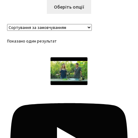
Цей
Оберіть опції
товар
має
кілька
варіантів.
Показано один результат
Параметри
можна
вибрати
на
сторінці
товару