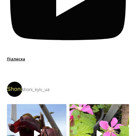
Підписка
shoni_kyiv_ua