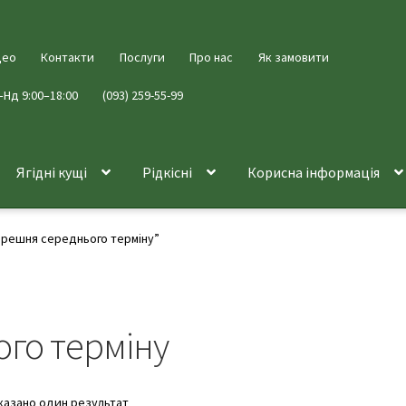
део
Контакти
Послуги
Про нас
Як замовити
–Нд 9:00–18:00
(093) 259-55-99
Ягідні кущі
Рідкісні
Корисна інформація
ерешня середнього терміну”
го терміну
казано один результат