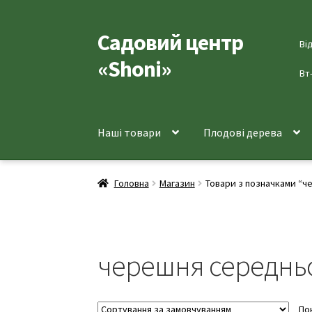
Садовий центр
Перейти
Перейти
Ві
до
до
«Shoni»
навігації
вмісту
Вт
Наші товари
Плодові дерева
Головна
Магазин
Товари з позначками “ч
черешня середньо
По