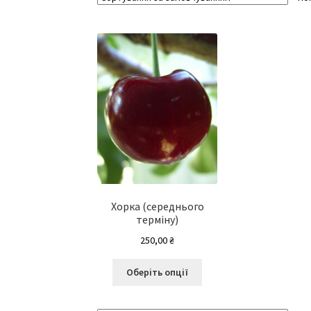
Хорка (середнього
терміну)
250,00
₴
Цей
Оберіть опції
товар
має