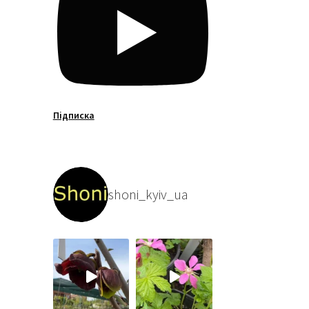
Підписка
shoni_kyiv_ua