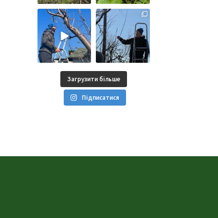
Загрузити більше
Підписатися