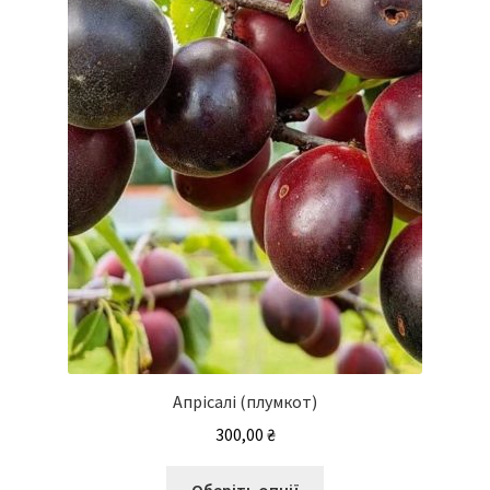
Апрісалі (плумкот)
300,00
₴
Цей