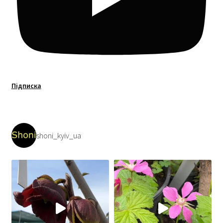
Підписка
shoni_kyiv_ua