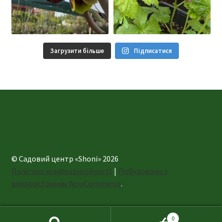
Загрузити більше
Підписатися
© Садовий центр «Shoni» 2026
Політика конфеденційності
Побудовано з
використанням WooCommerce
.
0