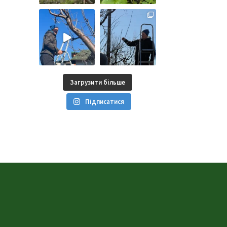
Загрузити більше
Підписатися