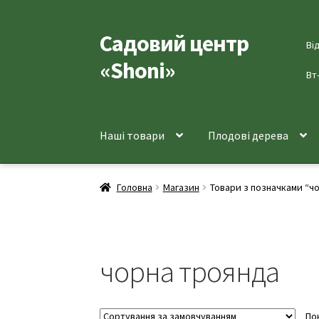
Садовий центр
Перейти
Перейти
Ві
до
до
«Shoni»
навігації
вмісту
Вт
Наші товари
Плодові дерева
Головна
Магазин
Товари з позначками “ч
чорна троянда
По