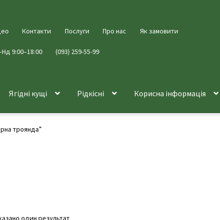
део
Контакти
Послуги
Про нас
Як замовити
–Нд 9:00–18:00
(093) 259-55-99
Ягідні кущі
Рідкісні
Корисна інформація
орна троянда”
казано один результат