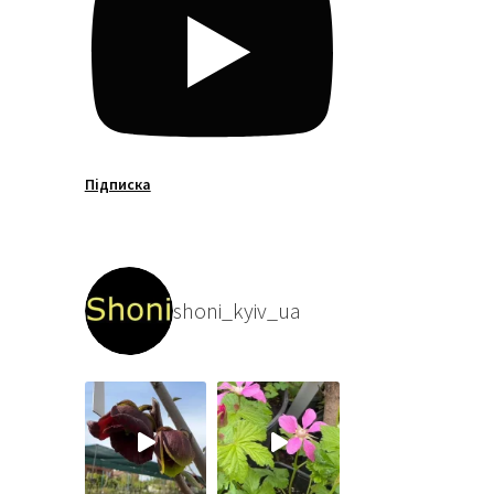
Підписка
shoni_kyiv_ua