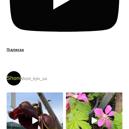
Підписка
shoni_kyiv_ua