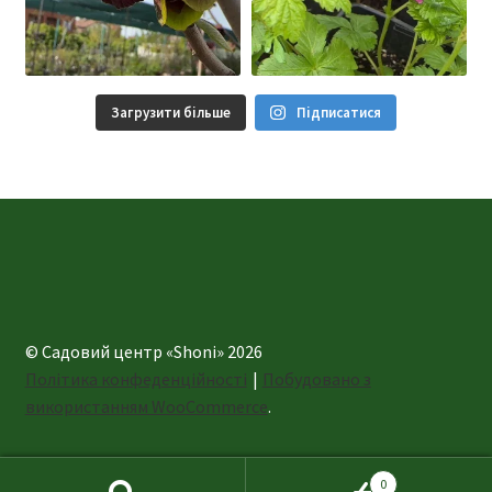
Загрузити більше
Підписатися
© Садовий центр «Shoni» 2026
Політика конфеденційності
Побудовано з
використанням WooCommerce
.
0