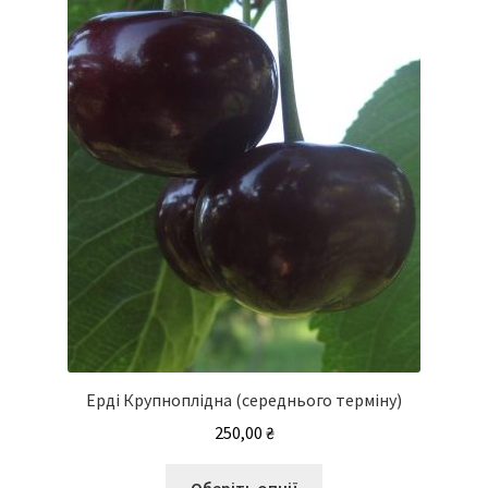
Ерді Крупноплідна (середнього терміну)
250,00
₴
Цей