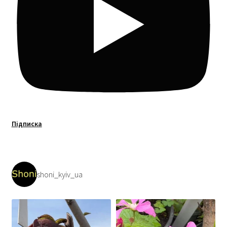
Підписка
shoni_kyiv_ua