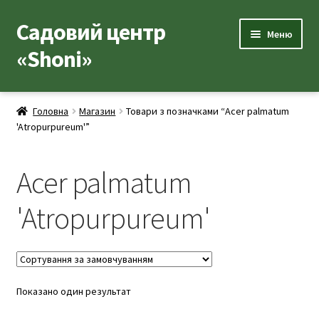
Садовий центр
Перейти
Перейти
Меню
до
до
«Shoni»
навігації
вмісту
Каталог товарів
Головна
Магазин
Товари з позначками “Acer palmatum
Розгор
'Atropurpureum'”
Популярні рослини
вкладе
меню
Розгор
Допоміжні товари
Acer palmatum
вкладе
меню
Контакти
'Atropurpureum'
Розгор
Корисна інформація
вкладе
меню
Розгор
Про нас
Показано один результат
вкладе
меню