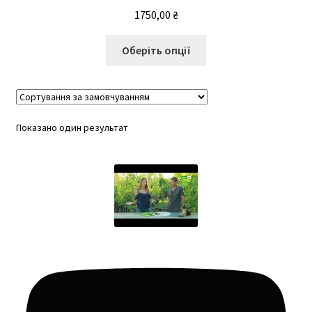
1750,00
₴
Цей
Оберіть опції
товар
має
кілька
варіантів.
Показано один результат
Параметри
можна
вибрати
на
сторінці
товару