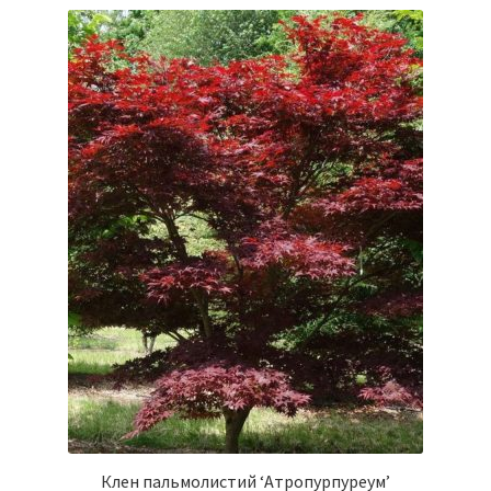
Клен пальмолистий ‘Атропурпуреум’