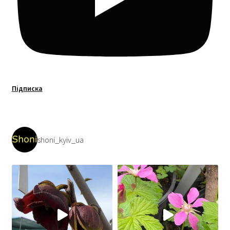
Підписка
shoni_kyiv_ua