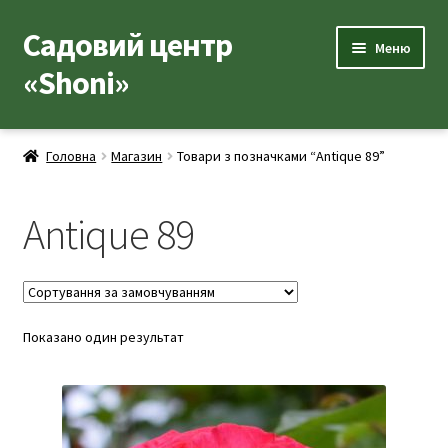
Садовий центр
Перейти
Перейти
Меню
до
до
«Shoni»
навігації
вмісту
Каталог товарів
Головна
Магазин
Товари з позначками “Antique 89”
Розгор
Популярні рослини
вкладе
Antique 89
меню
Розгор
Допоміжні товари
вкладе
меню
Контакти
Розгор
Показано один результат
Корисна інформація
вкладе
меню
Розгор
Про нас
вкладе
меню