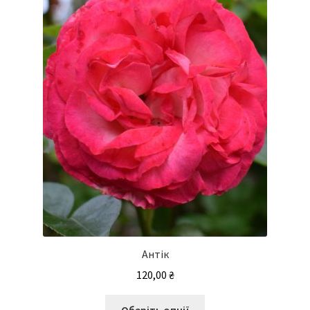
Антік
120,00
₴
Цей