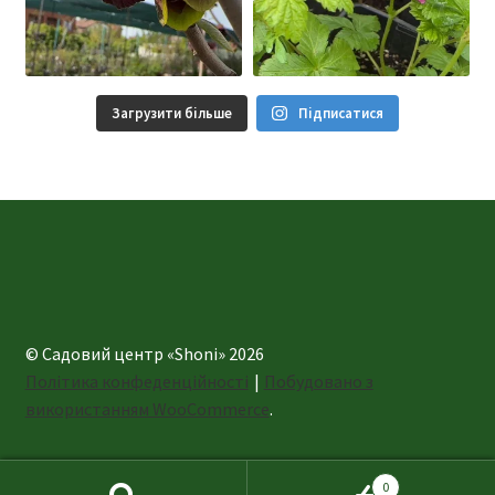
Загрузити більше
Підписатися
© Садовий центр «Shoni» 2026
Політика конфеденційності
Побудовано з
використанням WooCommerce
.
0