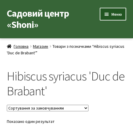
Садовий центр
Перейти
Перейти
Меню
до
до
«Shoni»
навігації
вмісту
Каталог товарів
Головна
Магазин
Товари з позначками “Hibiscus syriacus
Розгор
'Duc de Brabant'”
Популярні рослини
вкладе
меню
Розгор
Допоміжні товари
Hibiscus syriacus 'Duc de
вкладе
меню
Контакти
Brabant'
Розгор
Корисна інформація
вкладе
меню
Розгор
Про нас
Показано один результат
вкладе
меню