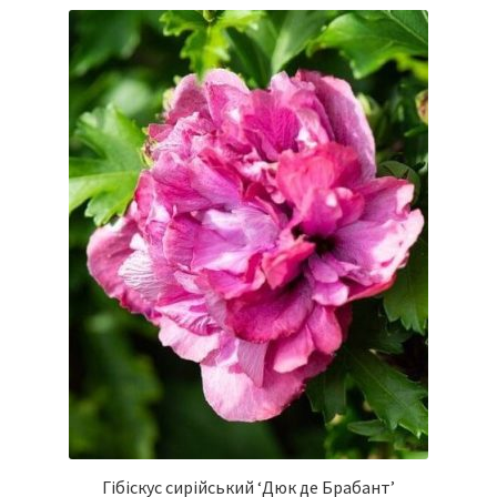
Гібіскус сирійський ‘Дюк де Брабант’