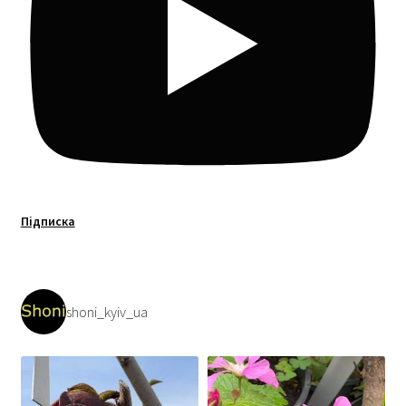
Підписка
shoni_kyiv_ua