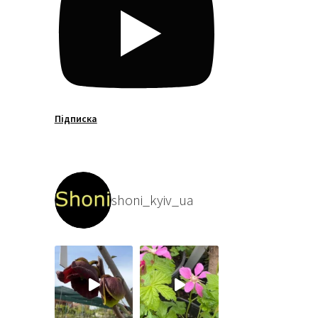
Підписка
shoni_kyiv_ua