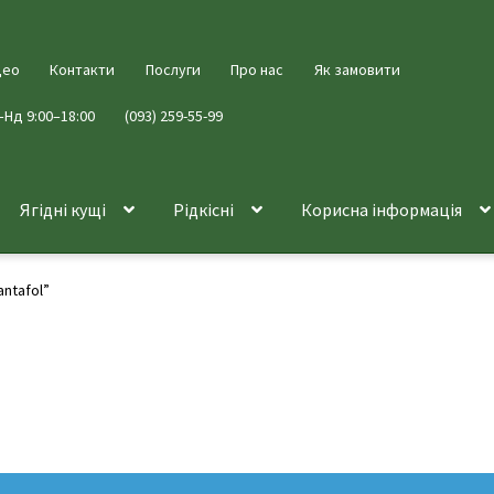
део
Контакти
Послуги
Про нас
Як замовити
–Нд 9:00–18:00
(093) 259-55-99
Ягідні кущі
Рідкісні
Корисна інформація
antafol”