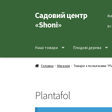
Садовий центр
Перейти
Перейти
Ві
до
до
«Shoni»
навігації
вмісту
Вт
Наші товари
Плодові дерева
Головна
Магазин
Товари з позначками “Pl
Plantafol