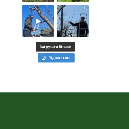
Загрузити більше
Підписатися