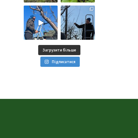
Загрузити більше
Підписатися