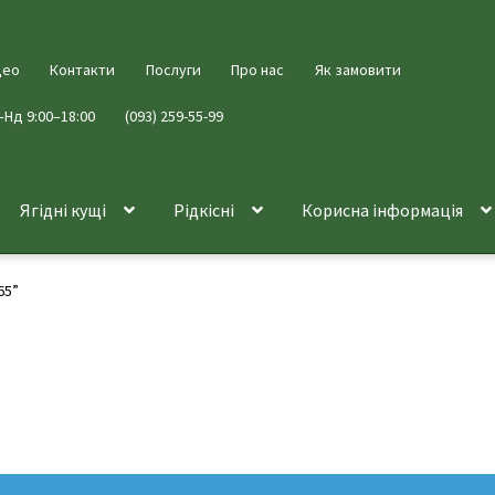
део
Контакти
Послуги
Про нас
Як замовити
–Нд 9:00–18:00
(093) 259-55-99
Ягідні кущі
Рідкісні
Корисна інформація
65”