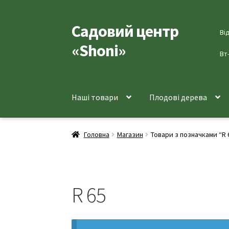
Садовий центр
Перейти
Перейти
Ві
до
до
«Shoni»
навігації
вмісту
Вт
Наші товари
Плодові дерева
Головна
Магазин
Товари з позначками “R 
R 65