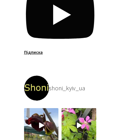
Підписка
shoni_kyiv_ua