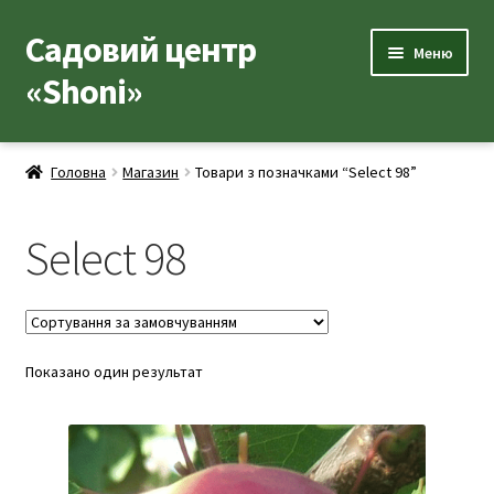
Садовий центр
Перейти
Перейти
Меню
до
до
«Shoni»
навігації
вмісту
Каталог товарів
Головна
Магазин
Товари з позначками “Select 98”
Розгор
Популярні рослини
вкладе
Select 98
меню
Розгор
Допоміжні товари
вкладе
меню
Контакти
Розгор
Показано один результат
Корисна інформація
вкладе
меню
Розгор
Про нас
вкладе
меню