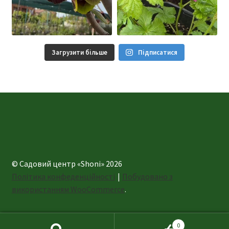
Загрузити більше
Підписатися
© Садовий центр «Shoni» 2026
Політика конфеденційності
Побудовано з
використанням WooCommerce
.
0