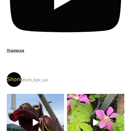
Підписка
shoni_kyiv_ua