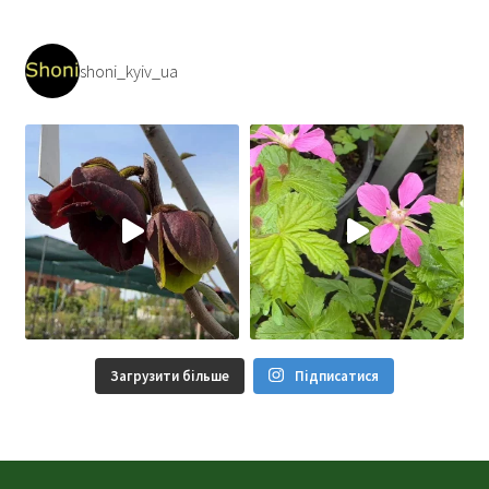
shoni_kyiv_ua
Загрузити більше
Підписатися