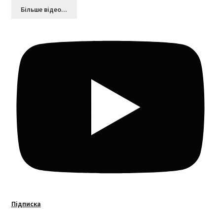
Більшe відео...
Підписка