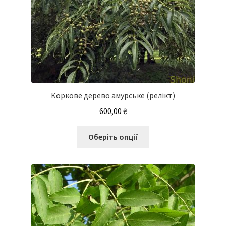
Коркове дерево амурське (релікт)
600,00
₴
Цей
Оберіть опції
товар
має
кілька
варіантів.
Параметри
можна
вибрати