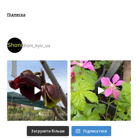
Підписка
shoni_kyiv_ua
Загрузити більше
Підписатися