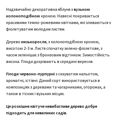
Надзвичайно декоративна яблуня з
вузькою
колоноподібною
кроною. Навесні покривається
красивими темно-рожевими квітками, які зливаються з
фіолетуватим молодим листям.
Дерево
низькоросле
, з колоноподібною кроною,
висотою 2-3 м. Листя спочатку зелено-фіолетове, з
часом зеленішає з бронзовим відтінком. Зимостійкість
висока. Плоди дозрівають в середині вересня.
Плоди червоно-пурпурні
з сизуватим нальотом,
ароматні, їстівні. Даний сорт використовується в
композиціях з деревами та чагарниками, огорожах, а
також в тісних і вузьких місцях.
Це розкішне квітуче невибагливе дерево добре
підходить для невеликих садів.