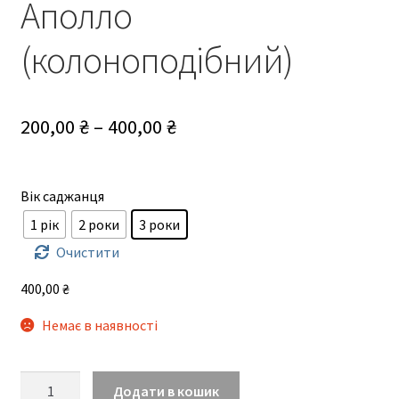
Аполло
(колоноподібний)
Діапазон
200,00
₴
–
400,00
₴
цін:
від
Вік саджанця
200,00 ₴
1 рік
2 роки
3 роки
до
Очистити
400,00 ₴
400,00
₴
Немає в наявності
Аполло
Додати в кошик