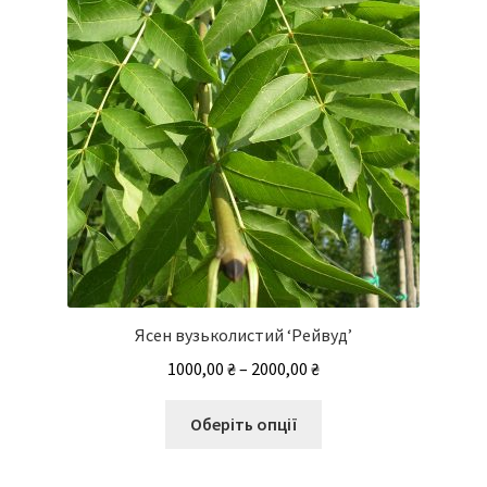
на
сторінці
товару
Ясен вузьколистий ‘Рейвуд’
Діапазон
1000,00
₴
–
2000,00
₴
цін:
Цей
від
Оберіть опції
товар
1000,00 ₴
має
до