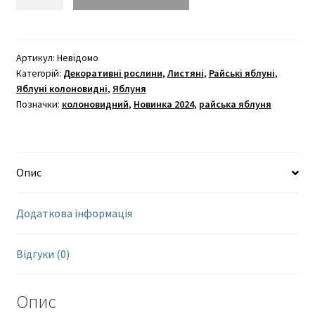
(колоноподібний)
кількість
Артикул:
Невідомо
Категорій:
Декоративні рослини
,
Листяні
,
Райські яблуні
,
Яблуні колоновидні
,
Яблуня
Позначки:
колоновидний
,
Новинка 2024
,
райська яблуня
Опис
Додаткова інформація
Відгуки (0)
Опис