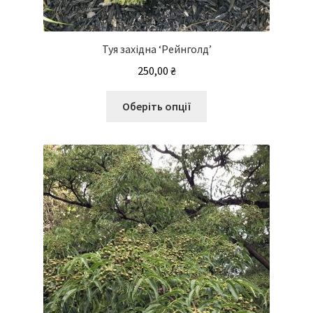
Туя західна ‘Рейнголд’
250,00
₴
Цей
Оберіть опції
товар
має
кілька
варіантів.
Параметри
можна
вибрати
на
сторінці
товару