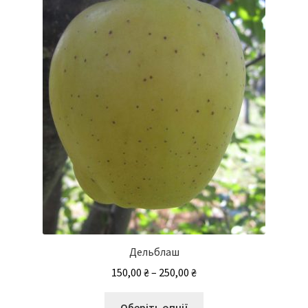
Дельблаш
Діапазон
150,00
₴
–
250,00
₴
цін:
Цей
від
Оберіть опції