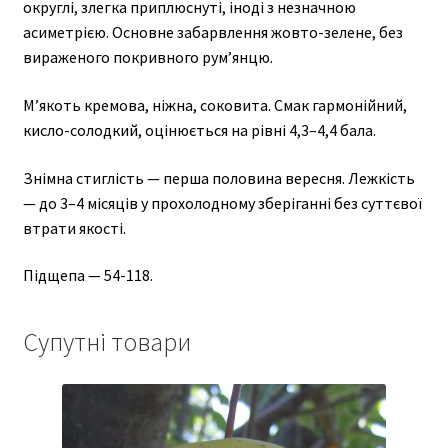
округлі, злегка приплюснуті, іноді з незначною
асиметрією. Основне забарвлення жовто-зелене, без
вираженого покривного рум’янцю.
М’якоть кремова, ніжна, соковита. Смак гармонійний,
кисло-солодкий, оцінюється на рівні 4,3–4,4 бала.
Знімна стиглість — перша половина вересня. Лежкість
— до 3–4 місяців у прохолодному зберіганні без суттєвої
втрати якості.
Підщепа — 54-118.
Супутні товари