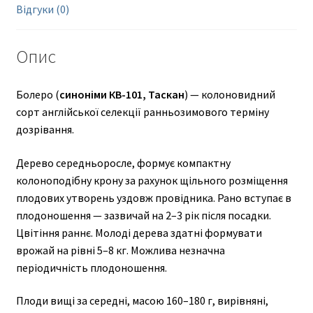
Відгуки (0)
Опис
Болеро (
синоніми КВ-101, Таскан
) — колоновидний
сорт англійської селекції ранньозимового терміну
дозрівання.
Дерево середньоросле, формує компактну
колоноподібну крону за рахунок щільного розміщення
плодових утворень уздовж провідника. Рано вступає в
плодоношення — зазвичай на 2–3 рік після посадки.
Цвітіння раннє. Молоді дерева здатні формувати
врожай на рівні 5–8 кг. Можлива незначна
періодичність плодоношення.
Плоди вищі за середні, масою 160–180 г, вирівняні,