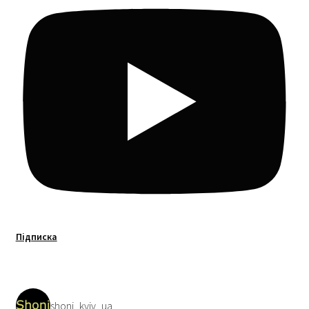
Підписка
shoni_kyiv_ua