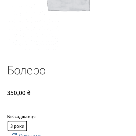
Болеро
350,00
₴
Вік саджанця
3 роки
Очистити