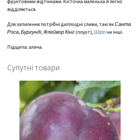
фруктовими відтінками. Кісточка маленька й легко
відділяється.
Для запилення потрібні диплоїдні сливи, такі як
Санта
Роса
,
Бургунді
,
Флейвор Кінг
(плуот),
Шіро
чи інші.
Підщепа
:
алича.
Супутні товари