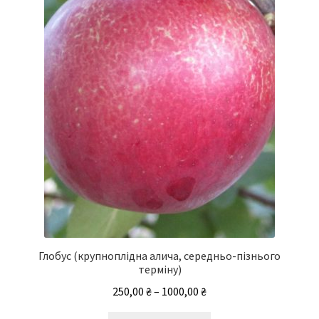
можна
вибрати
на
сторінці
товару
Глобус (крупноплідна алича, середньо-пізнього
терміну)
Діапазон
250,00
₴
–
1000,00
₴
цін: