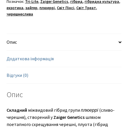
Позначок:
Tri-Lite
,
Zaiger Genetics
,
гібрид
,
гібридна культура
,
екзотика
,
зайгер
,
плюеррі
,
Світ Піксі
,
Світ Треат
,
черешнеслива
Опис
Додаткова інформація
Відгуки (0)
Опис
Складний
міжвидовий гібрид групи
плюеррі
(сливо-
черешня), створений у
Zaiger Genetics
шляхом
поетапного схрещування черешні, плуота (гібрид