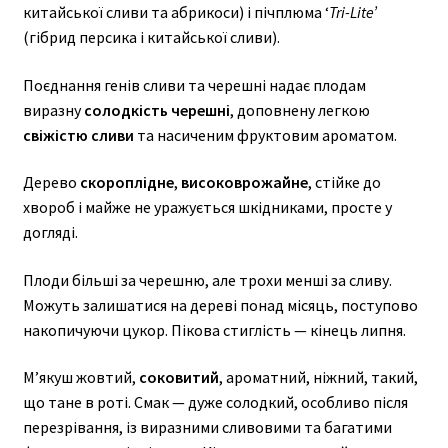
китайської сливи та абрикоси) і пічплюма ‘
Tri-Lite’
(гібрид персика і китайської сливи).
Поєднання генів сливи та черешні надає плодам
виразну
солодкість черешні
, доповнену легкою
свіжістю сливи
та насиченим фруктовим ароматом.
Дерево
скороплідне
,
високоврожайне
, стійке до
хвороб і майже не уражується шкідниками, просте у
догляді.
Плоди більші за черешню, але трохи менші за сливу.
Можуть залишатися на дереві понад місяць, поступово
накопичуючи цукор. Пікова стиглість — кінець липня.
М’якуш жовтий,
соковитий
, ароматний, ніжний, такий,
що тане в роті. Смак — дуже солодкий, особливо після
перезрівання, із виразними сливовими та багатими