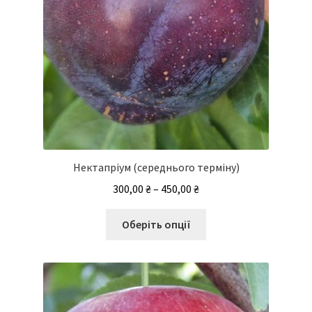
Нектапріум (середнього терміну)
Діапазон
300,00
₴
–
450,00
₴
цін:
Цей
від
Оберіть опції
товар
300,00 ₴
має
до
кілька
450,00 ₴
варіантів.
Параметри