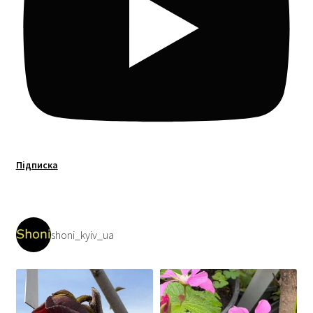
Підписка
shoni_kyiv_ua