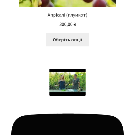
Апрісалі (плумкот)
300,00
₴
Цей
Оберіть опції
товар
має
кілька
варіантів.
Параметри
можна
вибрати
на
сторінці
товару