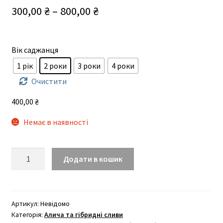
Діапазон
300,00
₴
–
800,00
₴
цін:
від
Вік саджанця
300,00 ₴
1 рік
2 роки
3 роки
4 роки
до
Очистити
800,00 ₴
400,00
₴
Немає в наявності
Світ
Додати в кошик
Тріт
(плюеррі,
середнього
терміну)
Артикул:
Невідомо
Категорія:
Алича та гібридні сливи
кількість