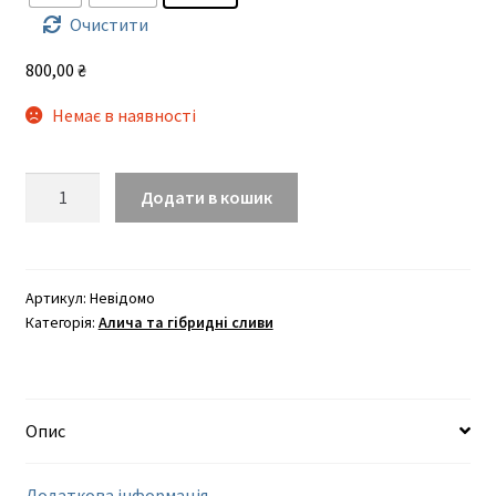
до
Очистити
800,00 ₴
800,00
₴
Немає в наявності
Шіро
Додати в кошик
кількість
Артикул:
Невідомо
Категорія:
Алича та гібридні сливи
Опис
Додаткова інформація