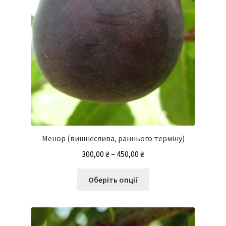
сторінці
товару
Менор (вишнеслива, раннього терміну)
Діапазон
300,00
₴
–
450,00
₴
цін:
Цей
від
Оберіть опції
товар
300,00 ₴
має
до
кілька
450,00 ₴
варіантів.