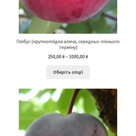
Глобус (крупноплідна алича, середньо-пізнього
терміну)
Діапазон
250,00
₴
–
1000,00
₴
цін:
Цей
від
Оберіть опції
товар
250,00 ₴
має
до
кілька
1000,00 ₴
варіантів.
Параметри
можна
вибрати
на