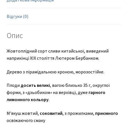
Відгуки (0)
Опис
Жовтоплідний сорт сливи китайської, виведений
наприкінці ХІХ століття Лютером Бербанком.
Дерево з пірамідальною кроною, морозостійке.
Плоди
досить
великі
, вагою близько 35 г, округлої
форми, з «дзьобиком» на верхівці, дуже
гарного
лимонного
кольору
.
М’якуш жовтий,
соковитий
, з прожилками,
приємного
освіжаючого смаку