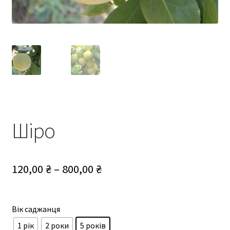
Шіро
Діапазон
120,00
₴
–
800,00
₴
цін:
від
Вік саджанця
120,00 ₴
1 рік
2 роки
5 років