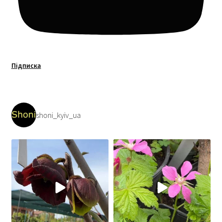
Підписка
shoni_kyiv_ua