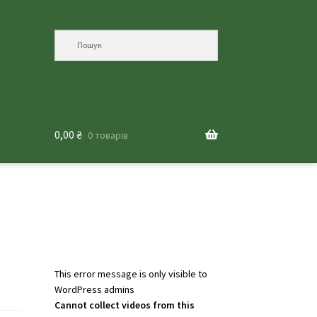
0,00
₴
0 товарів
This error message is only visible to
WordPress admins
Cannot collect videos from this