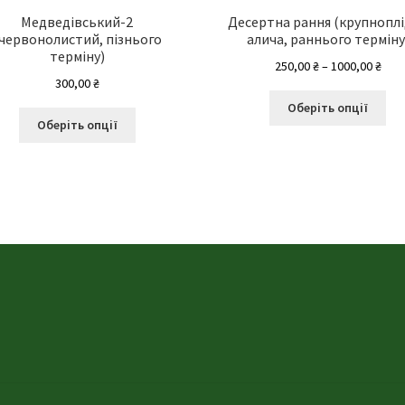
Медведівський-2
Десертна рання (крупнопл
червонолистий, пізнього
алича, раннього терміну
терміну)
Діа
250,00
₴
–
1000,00
₴
300,00
₴
цін:
Це
від
Оберіть опції
Цей
то
250,
Оберіть опції
товар
ма
до
має
кіл
1000
кілька
вар
варіантів.
Па
Параметри
мо
можна
ви
вибрати
на
на
сто
сторінці
то
товару