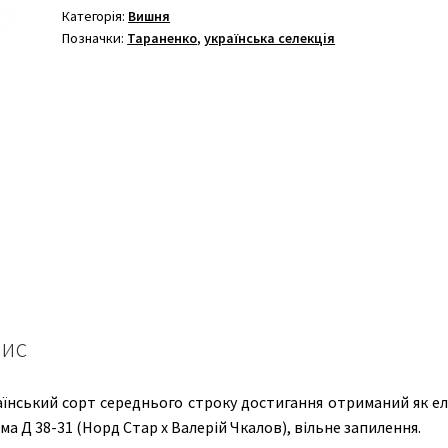
Категорія:
Вишня
Позначки:
Тараненко
,
українська селекція
ис
аїнський сорт середнього строку достигання
отриманий як ел
а Д 38-31 (Норд Стар х Валерій Чкалов), вільне запилення.