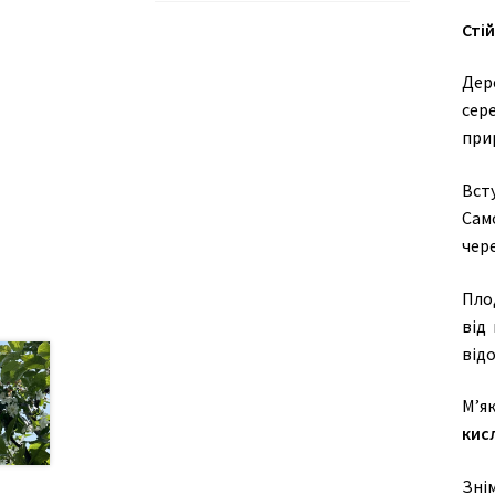
Сті
Дер
сер
при
Вст
Сам
чере
Пло
від 
від
М’я
кис
Зні