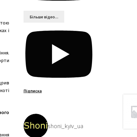
Більшe відео...
стою
ах і
ння.
орти
ідрив
якоті
Підписка
ного
shoni_kyiv_ua
ання