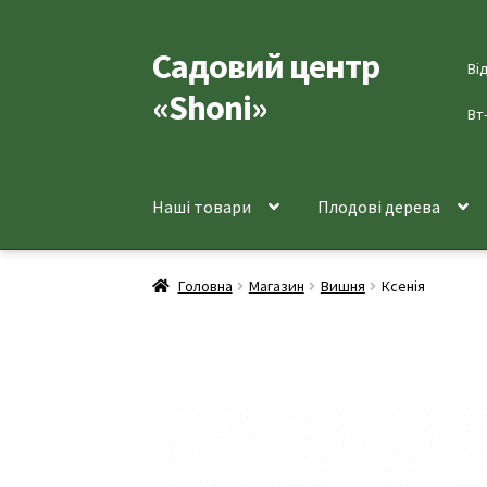
Садовий центр
Перейти
Перейти
Ві
до
до
«Shoni»
навігації
вмісту
Вт
Наші товари
Плодові дерева
Головна
Магазин
Вишня
Ксенія