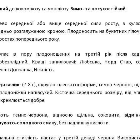
йкий
до кокомікозу та моніліозу.
Зимо- та посухостійкий
.
ево середньої або вище середньої сили росту, з куля
едньо розгалуженою кроною. Плодоносить на букетних гілочк
ростах попереднього року.
упає в пору плодоношення на третій рік після саді
обезплідний. Кращі запилювачі: Любська, Норд Стар, с
шні Дончанка, Ніжність.
ди
великі
(7-8 г), округло-плескатої форми, темно-червоні, в
плодоніжки напівсухий. Кісточка середнього розміру, від м’
окремлюється добре.
коть темно-червона, відносно щільна, соковита,
відмін
лувато-солодкого смаку
, без надлишку кислоти.
мальна стиглість настає у третій декаді червня. Використ