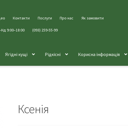
део
Контакти
Послуги
Про нас
Як замовити
–Нд 9:00–18:00
(093) 259-55-99
Ягідні кущі
Рідкісні
Корисна інформація
Ксенія