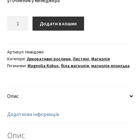
уточнення у менеджера
Магнолія
Додати в кошик
Кобус
кількість
Артикул:
Невідомо
Категорії:
Декоративні рослини
,
Листяні
,
Магнолія
Позначки:
Magnolia Kobus
,
біла магнолія
,
магнолія японська
Опис
Додаткова інформація
Опис