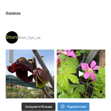
Підписка
shoni_kyiv_ua
Загрузити більше
Підписатися