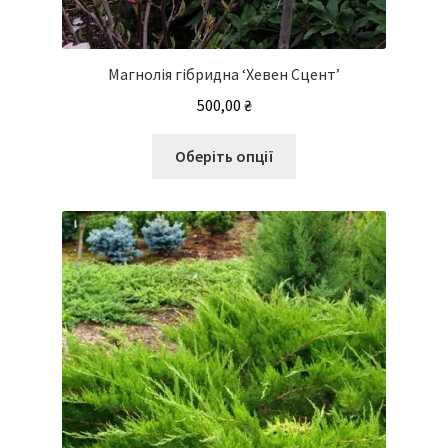
Магнолія гібридна ‘Хевен Сцент’
500,00
₴
Цей
Оберіть опції
товар
має
кілька
варіантів.
Параметри
можна
вибрати
на
сторінці
товару