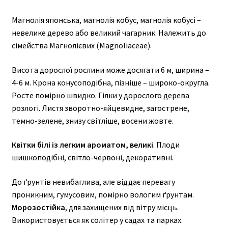
Магнолія японська, магнолія кобус, магнолія кобусі –
невелике дерево або великий чагарник. Належить до
сімейства Магнолієвих (Magnoliaceae).
Висота дорослої рослини може досягати 6 м, ширина –
4-6 м. Крона конусоподібна, пізніше – широко-округла.
Росте помірно швидко. Гілки у дорослого дерева
розлогі. Листя зворотно-яйцевидне, загострене,
темно-зелене, знизу світліше, восени жовте.
Квітки білі із легким ароматом, великі
. Плоди
шишкоподібні, світло-червоні, декоративні.
До ґрунтів невибаглива, але віддає перевагу
проникним, гумусовим, помірно вологим ґрунтам.
Морозостійка
, для захищених від вітру місць.
Використовується як солітер у садах та парках.