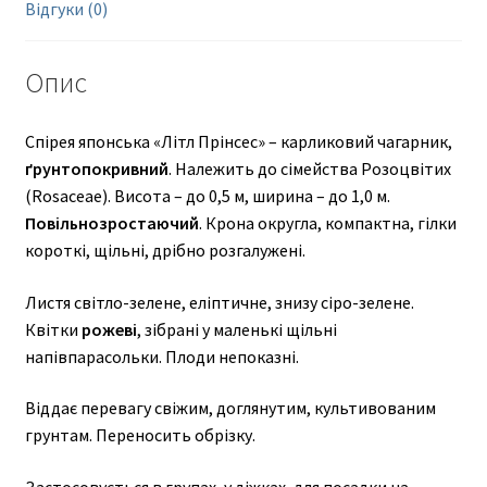
Відгуки (0)
Опис
Спірея японська «Літл Прінсес» – карликовий чагарник,
ґрунтопокривний
. Належить до сімейства Розоцвітих
(Rosaceae). Висота – до 0,5 м, ширина – до 1,0 м.
Повільнозростаючий
. Крона округла, компактна, гілки
короткі, щільні, дрібно розгалужені.
Листя світло-зелене, еліптичне, знизу сіро-зелене.
Квітки
рожеві
, зібрані у маленькі щільні
напівпарасольки. Плоди непоказні.
Віддає перевагу свіжим, доглянутим, культивованим
грунтам. Переносить обрізку.
Застосовується в групах, у діжках, для посадки на