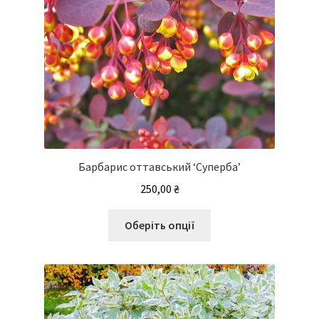
Барбарис оттавський ‘Суперба’
250,00
₴
Цей
Оберіть опції
товар
має
кілька
варіантів.
Параметри