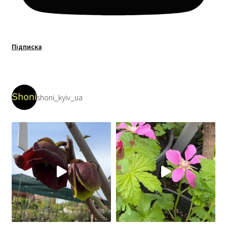
Підписка
shoni_kyiv_ua