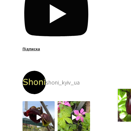
Підписка
shoni_kyiv_ua