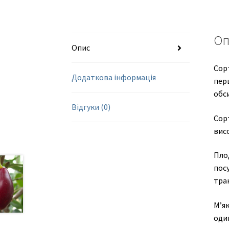
Оп
Опис
Сорт
Додаткова інформація
перш
обси
Відгуки (0)
Сор
висо
Плод
посу
тра
М’я
оди