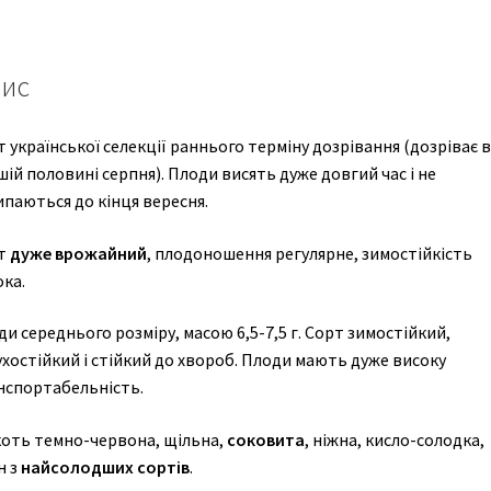
ис
 української селекції раннього терміну дозрівання (дозріває в
ій половині серпня). Плоди висять дуже довгий час і не
паються до кінця вересня.
т
дуже врожайний
, плодоношення регулярне, зимостійкість
ка.
и середнього розміру, масою 6,5-7,5 г. Сорт зимостійкий,
хостійкий і стійкий до хвороб. Плоди мають дуже високу
нспортабельність.
коть темно-червона, щільна,
соковита
, ніжна, кисло-солодка,
н з
найсолодших сортів
.