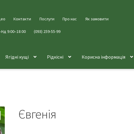
део
Контакти
Послуги
Про нас
Як замовити
–Нд 9:00–18:00
(093) 259-55-99
Ягідні кущі
Рідкісні
Корисна інформація
Євгенія