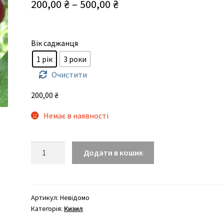
Діапазон
200,00
₴
–
500,00
₴
цін:
від
Вік саджанця
200,00 ₴
1 рік
3 роки
до
Очистити
500,00 ₴
200,00
₴
Немає в наявності
Євгенія
Додати в кошик
кількість
Артикул:
Невідомо
Категорія:
Кизил