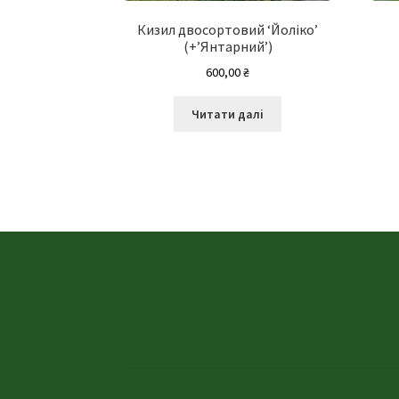
Кизил двосортовий ‘Йоліко’
(+’Янтарний’)
600,00
₴
Читати далі