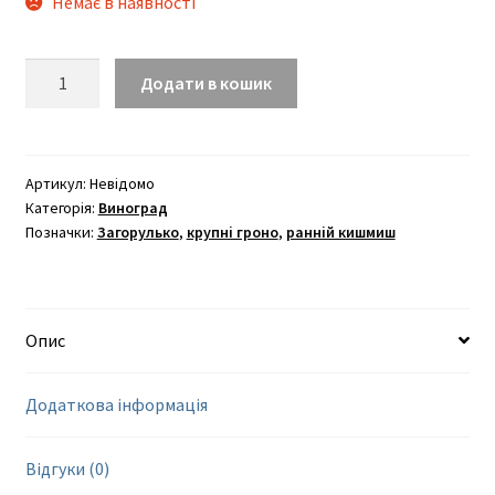
Немає в наявності
Геліодор
Додати в кошик
(кишмиш)
кількість
Артикул:
Невідомо
Категорія:
Виноград
Позначки:
Загорулько
,
крупні гроно
,
ранній кишмиш
Опис
Додаткова інформація
Відгуки (0)