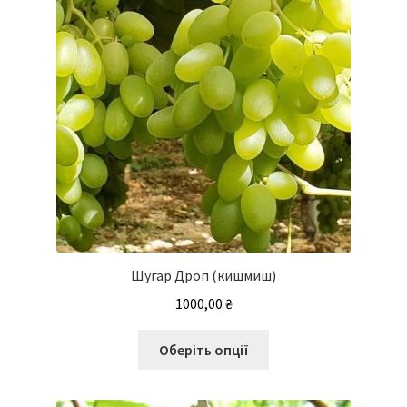
Шугар Дроп (кишмиш)
1000,00
₴
Цей
Оберіть опції
товар
має