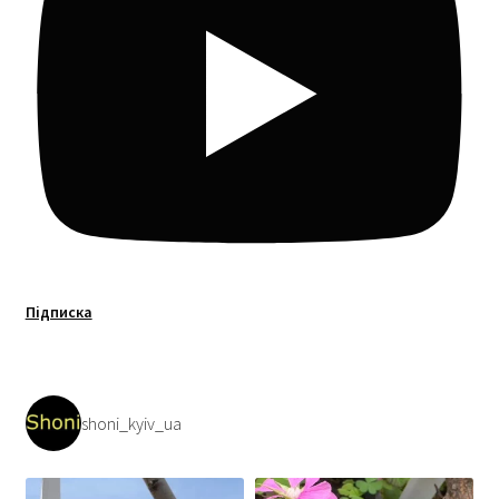
Підписка
shoni_kyiv_ua