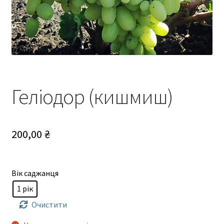
Геліодор (кишмиш)
200,00
₴
Вік саджанця
1 рік
Очистити