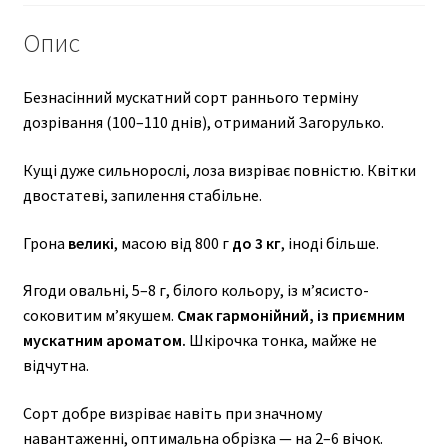
Опис
Безнасінний мускатний сорт раннього терміну
дозрівання (100–110 днів), отриманий Загорулько.
Кущі дуже сильнорослі, лоза визріває повністю. Квітки
двостатеві, запилення стабільне.
Грона
великі
, масою від 800 г
до 3 кг
, іноді більше.
Ягоди овальні, 5–8 г, білого кольору, із м’ясисто-
соковитим м’якушем.
Смак гармонійний, із приємним
мускатним ароматом.
Шкірочка тонка, майже не
відчутна.
Сорт добре визріває навіть при значному
навантаженні, оптимальна обрізка — на 2–6 вічок.