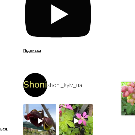
Підписка
shoni_kyiv_ua
ься.