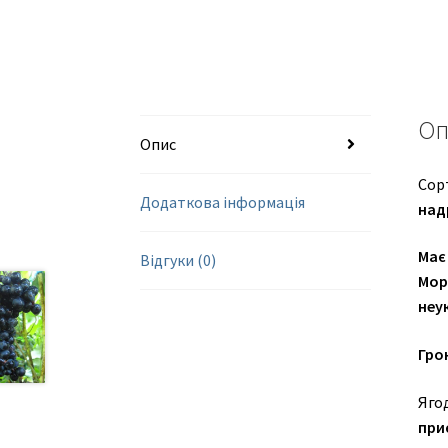
Оп
Опис
Сор
Додаткова інформація
над
Має 
Відгуки (0)
Мор
неу
Гро
Ягод
при