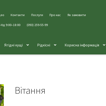
део
Контакти
Послуги
Про нас
Як замовити
–Нд 9:00–18:00
(093) 259-55-99
Ягідні кущі
Рідкісні
Корисна інформація
Вітання