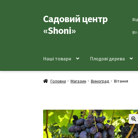
Садовий центр
Перейти
Перейти
Ві
до
до
«Shoni»
навігації
вмісту
Вт
Наші товари
Плодові дерева
Головна
Магазин
Виноград
Вітання
🔍