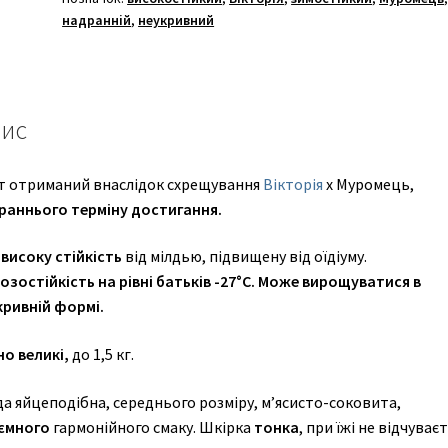
надранній
,
неукривний
ис
т отриманий внаслідок схрещування
Вікторія
х Муромець,
раннього терміну достигання.
високу стійкість
від мілдью, підвищену від оїдіуму.
озостійкість на рівні батьків -27°С. Може вирощуватися в
кривній формі.
но великі,
до 1,5 кг.
а яйцеподібна, середнього розміру, м’ясисто-соковита,
ємного
гармонійного смаку. Шкірка
тонка
, при їжі не відчуваєт