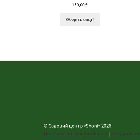
150,00
₴
Цей
Оберіть опції
товар
має
кілька
варіантів.
Параметри
можна
вибрати
на
сторінці
товару
© Садовий центр «Shoni» 2026
Політика конфеденційності
Побудовано