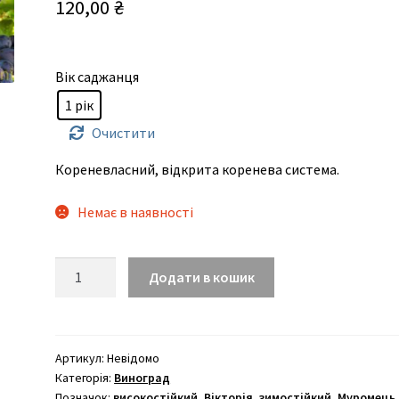
120,00
₴
Вік саджанця
1 рік
Очистити
Кореневласний, відкрита коренева система.
Немає в наявності
Вітання
Додати в кошик
кількість
Артикул:
Невідомо
Категорія:
Виноград
Позначок:
високостійкий
,
Вікторія
,
зимостійкий
,
Муромець