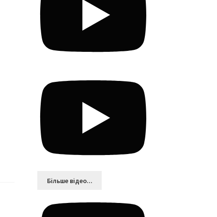
Більшe відео...
,