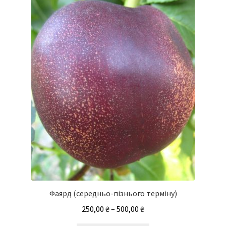
Параметри
можна
вибрати
на
сторінці
товару
Фаярд (середньо-пізнього терміну)
Діапазон
250,00
₴
–
500,00
₴
цін: