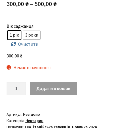
Діапазон
300,00
₴
–
500,00
₴
цін:
від
Вік саджанця
300,00 ₴
1 рік
3 роки
до
Очистити
500,00 ₴
300,00
₴
Немає в наявності
Джеа
Додати в кошик
(середнього
терміну)
кількість
Артикул:
Невідомо
Категорія:
Нектарин
Позначки:
Геа
,
італійська селекція
,
Новинка 2024