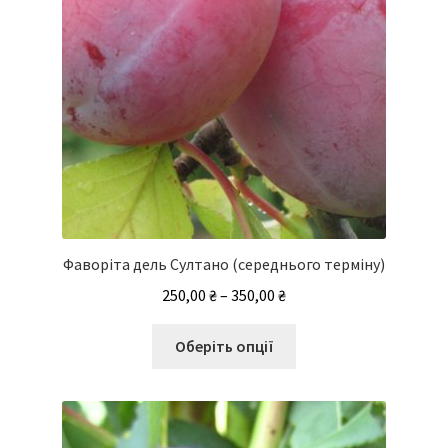
Фаворіта дель Султано (середнього терміну)
Діапазон
250,00
₴
–
350,00
₴
цін:
Цей
від
Оберіть опції
товар
250,00 ₴
має
до
кілька
350,00 ₴
варіантів.