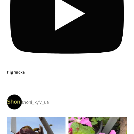
Підписка
shoni_kyiv_ua