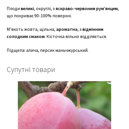
Плоди
великі
, округлі, з
яскраво-червоним румʼянцем
,
що покриває 90-100% поверхні.
М’якоть жовта, щільна,
ароматна
, з
відмінним
солодким смаком
. Кісточка вільно відділяється.
Підщепа: алича, персик маньчжурський.
Супутні товари