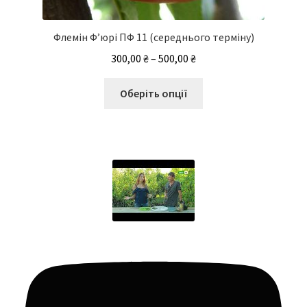
Флемін Ф’юрі ПФ 11 (середнього терміну)
Діапазон
300,00
₴
–
500,00
₴
цін:
Цей
від
Оберіть опції
товар
300,00 ₴
має
до
кілька
500,00 ₴
варіантів.
Параметри
можна
вибрати
на
сторінці
товару