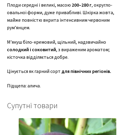
Плоди середні і великі, масою
200–280 г
, округло-
овальної форми, дуже привабливі. Шкірка жовта,
майже повністю вкрита інтенсивним червоним
рум’янцем.
М’якуш біло-кремовий, щільний, надзвичайно
солодкий і соковитий
, з вираженим ароматом;
кісточка відділяється добре.
Цінується як гарний сорт
для північних регіонів.
Підщепа: алича.
Супутні товари