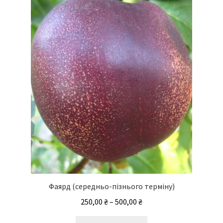
Фаярд (середньо-пізнього терміну)
Діапазон
250,00
₴
–
500,00
₴
цін:
Цей