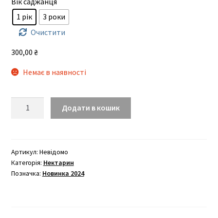
Вік саджанця
300,00 ₴
1 рік
3 роки
до
Очистити
500,00 ₴
300,00
₴
Немає в наявності
Мадам
Додати в кошик
Бланшетт
(середнього
терміну)
кількість
Артикул:
Невідомо
Категорія:
Нектарин
Позначка:
Новинка 2024