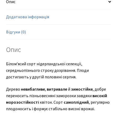
Опис
Додаткова інформація
Відгуки (0)
Опис
Білом’ясий сорт нідерландської селекції,
середньопізнього строку дозрівання. Плоди
достигають у другій половині серпня.
Дерево
невибагливе
,
витривале
й
зимостійке
, добре
переносить пізньовесняні заморозки завдяки
високій
морозостійкості
квіток. Сорт
самоплідний
, регулярно
плодоносить і формує стабільно високі врожаї.