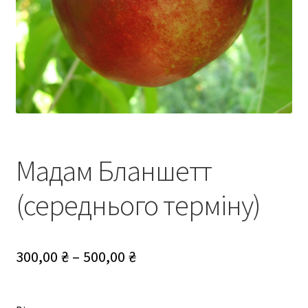
Мадам Бланшетт
(середнього терміну)
Діапазон
300,00
₴
–
500,00
₴
цін:
від