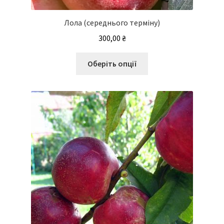
Лола (середнього терміну)
300,00
₴
Цей
Оберіть опції
товар
має
кілька
варіантів.
Параметри
можна
вибрати
на
сторінці
товару