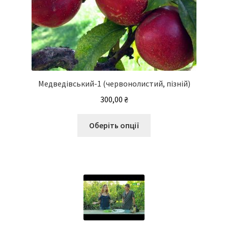
Медведівський-1 (червонолистий, пізній)
300,00
₴
Цей
Оберіть опції
товар
має
кілька
варіантів.
Параметри
можна
вибрати
на