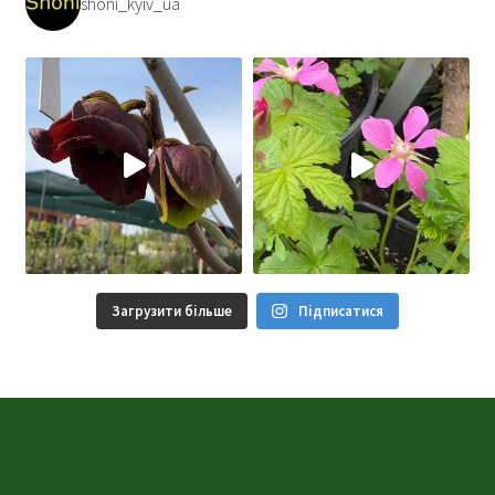
shoni_kyiv_ua
Загрузити більше
Підписатися