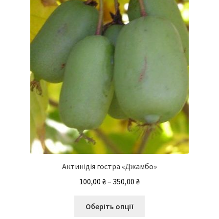
вибрати
на
сторінці
товару
Актинідія гостра «Джамбо»
Діапазон
100,00
₴
–
350,00
₴
цін:
Цей
від
Оберіть опції
товар
100,00 ₴