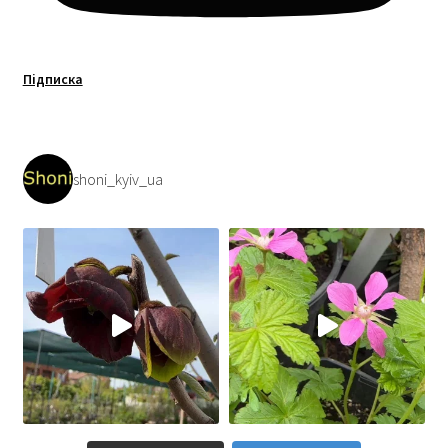
Підписка
shoni_kyiv_ua