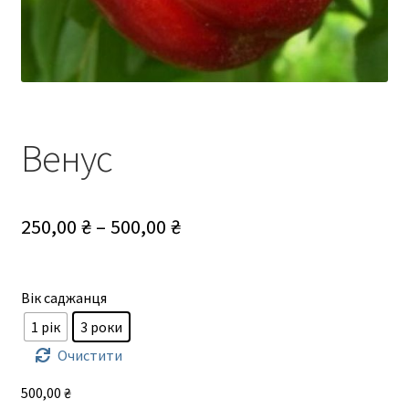
Венус
Діапазон
250,00
₴
–
500,00
₴
цін:
від
Вік саджанця
250,00 ₴
1 рік
3 роки
до
Очистити
500,00 ₴
500,00
₴