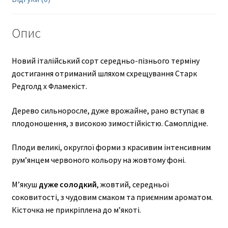
Опис
Новий італійський сорт середньо-пізнього терміну
достигання отриманий шляхом схрещування Старк
Редголд х Фламекіст.
Дерево сильноросле, дуже врожайне, рано вступає в
плодоношення, з високою зимостійкістю. Самоплідне.
Плоди великі, округлої форми з красивим інтенсивним
румʼянцем червоного кольору на жовтому фоні.
М’якуш
дуже солодкий
, жовтий, середньої
соковитості, з чудовим смаком та приємним ароматом.
Кісточка не прикріплена до м’якоті.