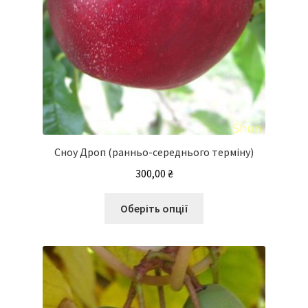
Сноу Дроп (ранньо-середнього терміну)
300,00
₴
Цей
Оберіть опції
товар
має
кілька
варіантів.
Параметри
можна