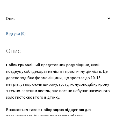
Опис
Відгуки (0)
Опис
Найвитриваліший
представник роду ліщини, який
поєднує у собі декоративність і практичну цінність. Це
деревоподібна форма ліщини, що зростає до 10-15
метрів, утворюючи широку, густу, конусоподібну крону
з темно-зеленим листям, яке восени набуває насиченого
золотисто-жовтого відтінку.
Вважається також
найкращою
підщепою
для
промислового фундука та для штамбових