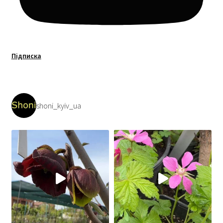
Підписка
shoni_kyiv_ua