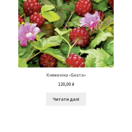
товару
Княженіка «Беата»
120,00
₴
Читати далі