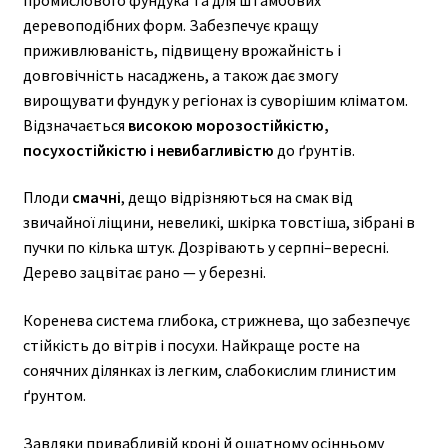
деревоподібних форм. Забезпечує кращу
приживлюваність, підвищену врожайність і
довговічність насаджень, а також дає змогу
вирощувати фундук у регіонах із суворішим кліматом.
Відзначається
високою морозостійкістю,
посухостійкістю і невибагливістю
до ґрунтів.
Плоди
смачні
, дещо відрізняються на смак від
звичайної ліщини, невеликі, шкірка товстіша, зібрані в
пучки по кілька штук. Дозрівають у серпні–вересні.
Дерево зацвітає рано — у березні.
Коренева система глибока, стрижнева, що забезпечує
стійкість до вітрів і посухи. Найкраще росте на
сонячних ділянках із легким, слабокислим глинистим
ґрунтом.
Завдяки привабливій кроні й ошатному осінньому