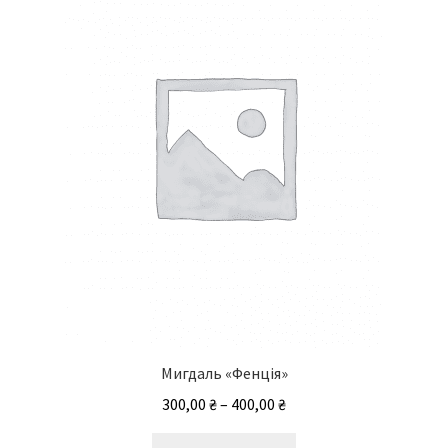
Мигдаль «Фенція»
Діапазон
300,00
₴
–
400,00
₴
цін:
Цей