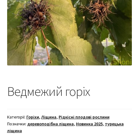
Ведмежий горіх
Категорії:
Горіхи
,
Ліщина
,
Рідкісні плодові рослини
Позначки:
деревоподібна ліщина
,
Новинка 2025
,
турецька
ліщина