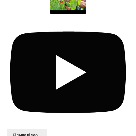
Більшe відео...