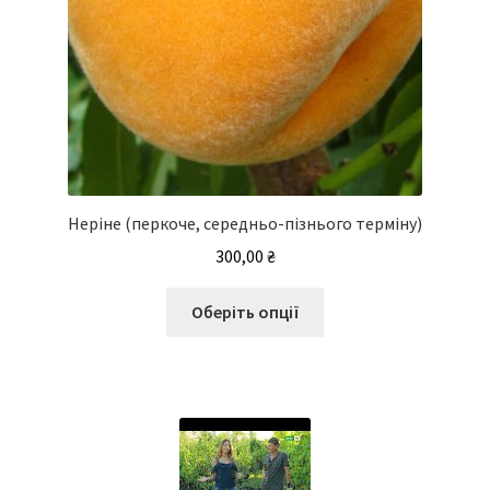
Неріне (перкоче, середньо-пізнього терміну)
300,00
₴
Цей
Оберіть опції
товар
має
кілька
варіантів.
Параметри
можна