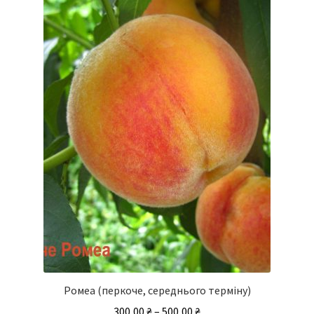
Ромеа (перкоче, середнього терміну)
Діапазон
300,00
₴
–
500,00
₴