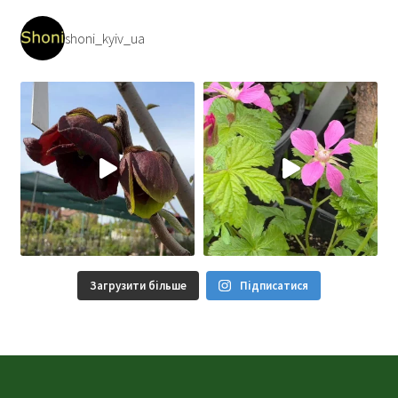
shoni_kyiv_ua
Загрузити більше
Підписатися