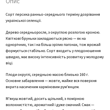
Опис
Сорт персика ранньо-середнього терміну дозрівання
української селекції.
Дерево середньоросле, з округлою розлогою кроною.
Квіткові бруньки закладаються рясно — як на
однорічних, так і на більш зрілих пагонах, тож врожай
формується стабільно. Сорт входить у плодоношення
швидко, має високу інтенсивність розвитку у молодому
віці.
Плоди округлі, середньою масою близько 160 г.
Основне забарвлення — жовте, майже вся поверхня
вкрита насиченим карміновим рум’янцем.
М’якуш жовтий, досить щільний, з помірною
волокнистістю, ароматний і дуже смачний. Смак —