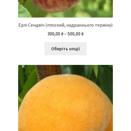
Ерлі Сендвіч (плоский, надраннього терміну)
Діапазон
300,00
₴
–
500,00
₴
цін:
Цей
від
Оберіть опції
товар
300,00 ₴
має
до
кілька
500,00 ₴
варіантів.
Параметри
можна
вибрати
на
сторінці
товару