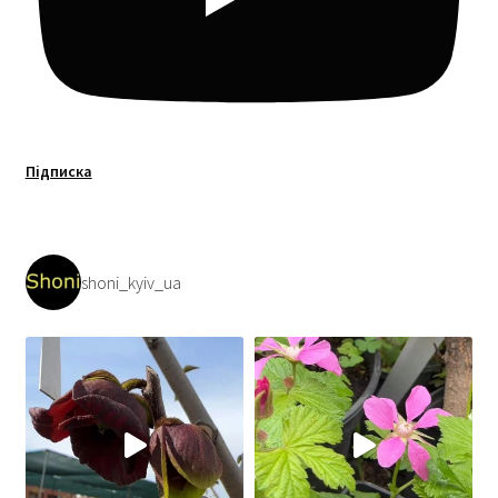
Підписка
shoni_kyiv_ua