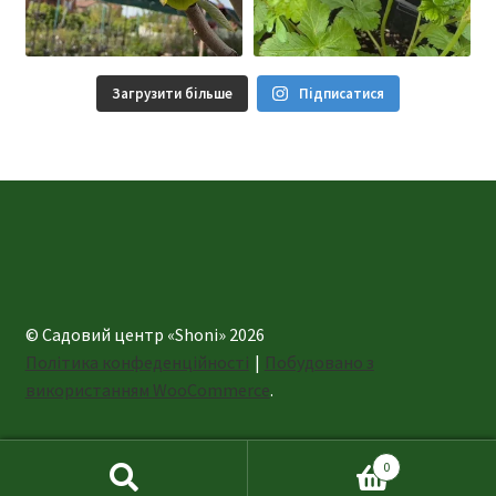
Загрузити більше
Підписатися
© Садовий центр «Shoni» 2026
Політика конфеденційності
Побудовано з
використанням WooCommerce
.
0