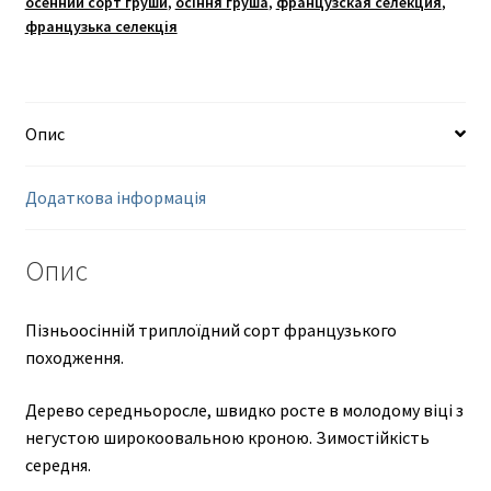
осенний сорт груши
,
осіння груша
,
французская селекция
,
французька селекція
Опис
Додаткова інформація
Опис
Пізньоосінній триплоїдний сорт французького
походження.
Дерево середньоросле, швидко росте в молодому віці з
негустою широкоовальною кроною. Зимостійкість
середня.