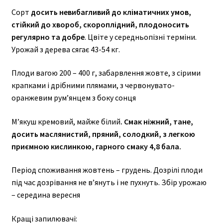
Сорт
досить невибагливий до кліматичних умов,
стійкий до хвороб, скороплідний, плодоносить
регулярно та добре
. Цвіте у середньопізні терміни.
Урожай з дерева сягає 43-54 кг.
Плоди вагою 200 – 400 г, забарвлення жовте, з сірими
крапками і дрібними плямами, з червонувато-
оранжевим рум’янцем з боку сонця
М’якуш кремовий, майже білий
. Смак ніжний, тане,
досить маслянистий, пряний, солодкий, з легкою
приємною кислинкою, гарного смаку 4,8 бала.
Період споживання жовтень – грудень. Дозрілі плоди
під час дозрівання не в’януть і не пухнуть. Збір урожаю
– середина вересня
Кращі запилювачі: