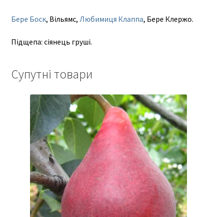
Бере Боск
, Вільямс,
Любимиця Клаппа
, Бере Клержо.
Підщепа: сіянець груші.
Супутні товари