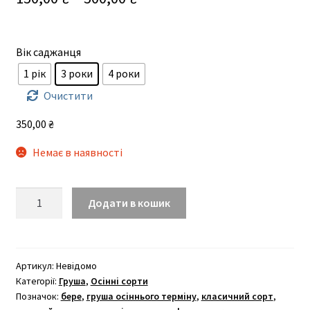
цін:
від
Вік саджанця
150,00 ₴
1 рік
3 роки
4 роки
до
Очистити
500,00 ₴
350,00
₴
Немає в наявності
Бере
Додати в кошик
Люка
кількість
Артикул:
Невідомо
Категорії:
Груша
,
Осінні сорти
Позначок:
бере
,
груша осіннього терміну
,
класичний сорт
,