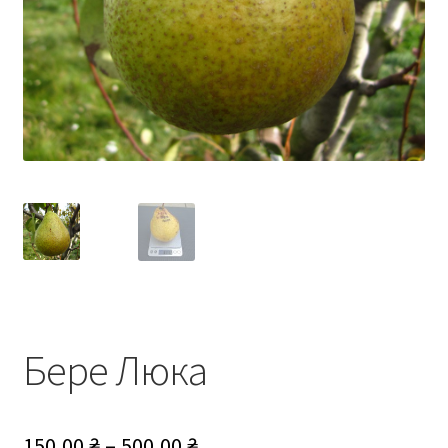
Бере Люка
Діапазон
150,00
₴
–
500,00
₴