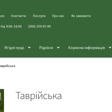
део
Контакти
Послуги
Про нас
Як замовити
–Нд 9:00–18:00
(093) 259-55-99
Ягідні кущі
Рідкісні
Корисна інформація
Таврійська
Таврійська