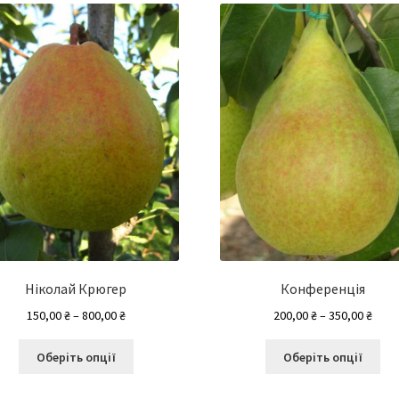
Ніколай Крюгер
Конференція
Діапазон
Діап
150,00
₴
–
800,00
₴
200,00
₴
–
350,00
₴
цін:
цін:
Цей
Це
від
від
Оберіть опції
Оберіть опції
товар
то
150,00 ₴
200,0
має
ма
до
до