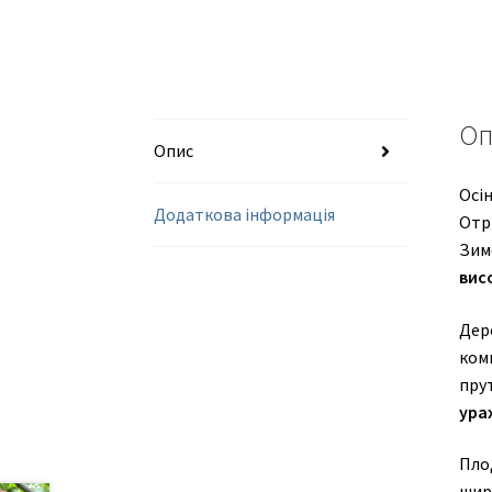
Оп
Опис
Осін
Додаткова інформація
Отри
Зим
вис
Дер
комп
пру
ура
Пло
широ