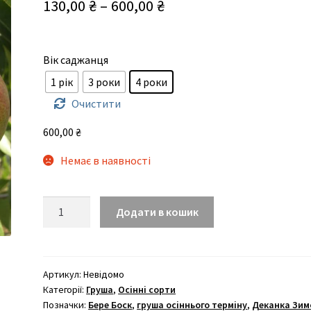
Діапазон
130,00
₴
–
600,00
₴
цін:
від
Вік саджанця
130,00 ₴
1 рік
3 роки
4 роки
до
Очистити
600,00 ₴
600,00
₴
Немає в наявності
Таврійська
Додати в кошик
кількість
Артикул:
Невідомо
Категорії:
Груша
,
Осінні сорти
Позначки:
Бере Боск
,
груша осіннього терміну
,
Деканка Зим