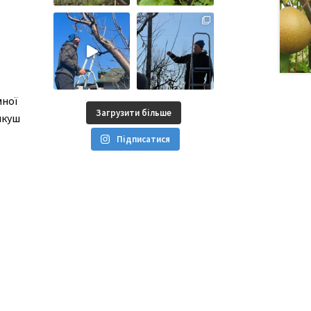
мної
Загрузити більше
якуш
Підписатися