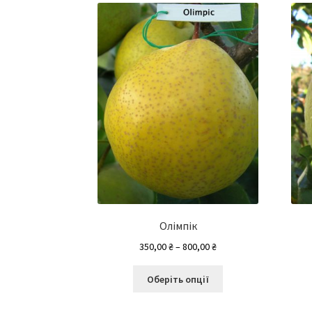
Олімпік
Діапазон
350,00
₴
–
800,00
₴
цін:
Цей
від
Оберіть опції
товар
350,00 ₴
має
до