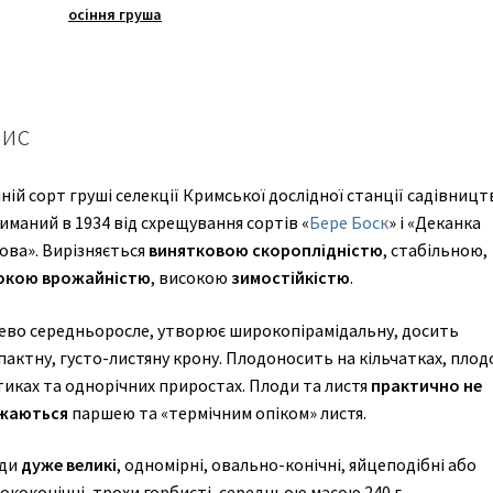
осіння груша
ис
ній сорт груші селекції Кримської дослідної станції садівницт
маний в 1934 від схрещування сортів «
Бере Боск
» і «Деканка
ова». Вирізняється
винятковою скороплідністю
, стабільною,
окою врожайністю
, високою
зимостійкістю
.
ево середньоросле, утворює широкопірамідальну, досить
актну, густо-листяну крону. Плодоносить на кільчатках, плод
тиках та однорічних приростах. Плоди та листя
практично не
жаються
паршею та «термічним опіком» листя.
ди
дуже
великі
, одномірні, овально-конічні, яйцеподібні або
коконічні, трохи горбисті, середньою масою 240 г,