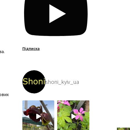
Підписка
ва.
shoni_kyiv_ua
ових