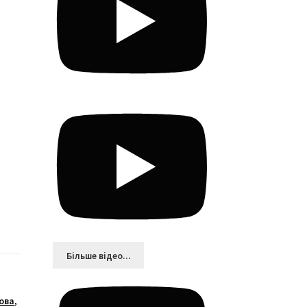
Більшe відео...
ова
,