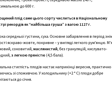
симальною до 600 г.
ощений плід саме цього сорту числиться в Національному
трі рекордів як “найбільша груша” з вагою 1127 г.
ка середньої густини, суха. Основне забарвлення в період зні
ості яскраво-жовте, покривне – у вигляді легкого рум’янцю. М’
мовий, соковитий,
маслянистий
, без грануляцій, кислувато-
одкий,
з легкою пряністю
(4,5 бала).
альна стиглість плодів настає наприкінці вересня, практично
аючись зі споживчою. У холодильнику (+2 ° С) плоди добре
ігаються до січня.