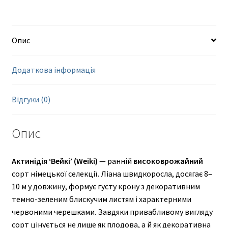
Опис
Додаткова інформація
Відгуки (0)
Опис
Актинідія ‘Вейкі’ (Weiki)
— ранній
високоврожайний
сорт німецької селекції. Ліана швидкоросла, досягає 8–
10 м у довжину, формує густу крону з декоративним
темно-зеленим блискучим листям і характерними
червоними черешками. Завдяки привабливому вигляду
сорт цінується не лише як плодова, а й як декоративна