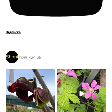
Підписка
shoni_kyiv_ua