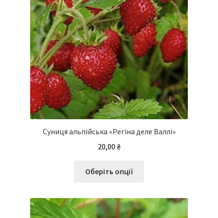
товару
Суниця альпійська «Регіна деле Валлі»
20,00
₴
Цей
Оберіть опції
товар
має
кілька
варіантів.