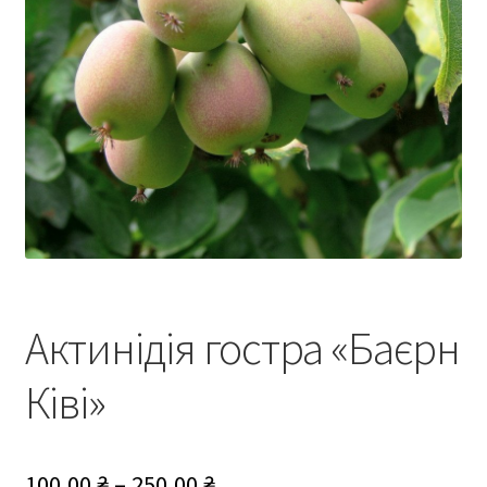
Актинідія гостра «Баєрн
Ківі»
Діапазон
100,00
₴
–
250,00
₴