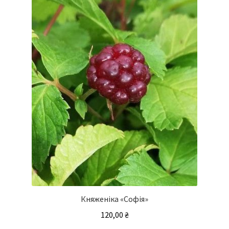
Параметри
можна
вибрати
на
сторінці
товару
Княженіка «Софія»
120,00
₴