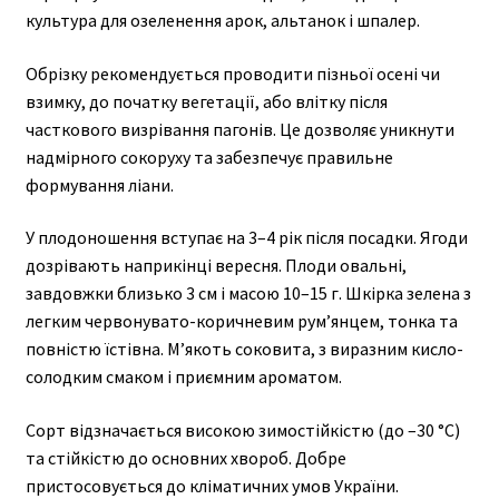
культура для озеленення арок, альтанок і шпалер.
Обрізку рекомендується проводити пізньої осені чи
взимку, до початку вегетації, або влітку після
часткового визрівання пагонів. Це дозволяє уникнути
надмірного сокоруху та забезпечує правильне
формування ліани.
У плодоношення вступає на 3–4 рік після посадки. Ягоди
дозрівають наприкінці вересня. Плоди овальні,
завдовжки близько 3 см і масою 10–15 г. Шкірка зелена з
легким червонувато-коричневим рум’янцем, тонка та
повністю їстівна. М’якоть соковита, з виразним кисло-
солодким смаком і приємним ароматом.
Сорт відзначається високою зимостійкістю (до –30 °C)
та стійкістю до основних хвороб. Добре
пристосовується до кліматичних умов України.