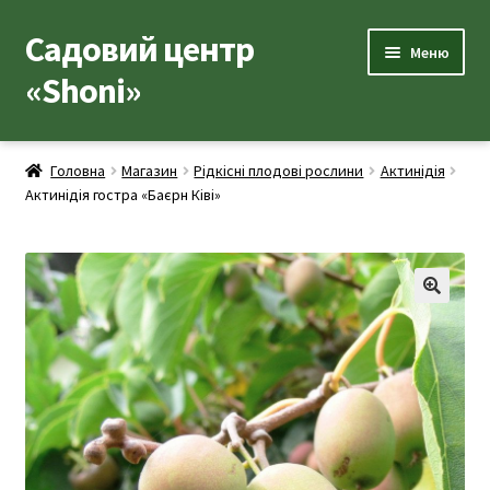
Садовий центр
Перейти
Перейти
Меню
до
до
«Shoni»
навігації
вмісту
Каталог товарів
Головна
Магазин
Рідкісні плодові рослини
Актинідія
Розгор
Актинідія гостра «Баєрн Ківі»
Популярні рослини
вкладе
меню
Розгор
Допоміжні товари
вкладе
меню
Контакти
🔍
Розгор
Корисна інформація
вкладе
меню
Розгор
Про нас
вкладе
меню