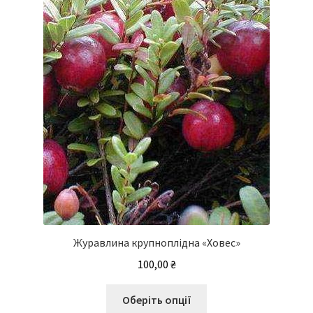
Журавлина крупноплідна «Ховес»
100,00
₴
Цей
Оберіть опції
товар