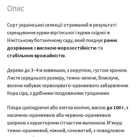
Опис
Сорт української селекції отриманий в результаті
схрещування хурми віргінської і хурми східної в
Нікітському ботанічному саду, який поєднує
раннє
дозрівання
з
високою морозостійкістю
та
стабільною врожайністю
.
Дерево до 3–4 м заввишки, з округлою, густою кроною.
Листя середнього розміру, темно-зелене, блискуче,
восени набуває червонувато-оранжевого забарвлення.
Кора сіра, з дрібними поздовжніми тріщинами.
Плоди циліндричні або злегка конічні, масою
до 100 г
, з
насичено-оранжевою або червоно-оранжевою
шкіркою з характерним сітчастим малюнком. М’якуш
темно-оранжевий, ніжний, соковитий, з повидловою