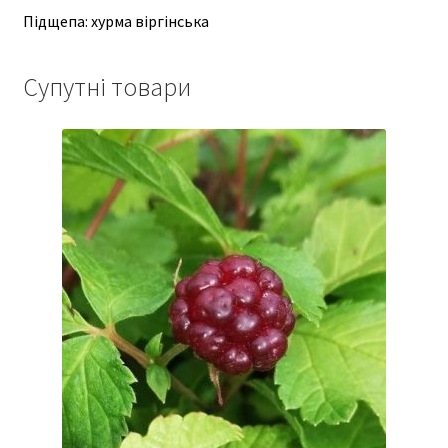
Підщепа: хурма віргінська
Супутні товари