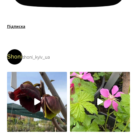
Підписка
shoni_kyiv_ua