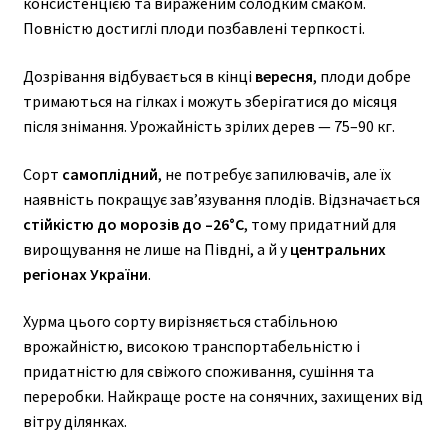
консистенцією та вираженим солодким смаком.
Повністю достиглі плоди позбавлені терпкості.
Дозрівання відбувається в кінці
вересня
, плоди добре
тримаються на гілках і можуть зберігатися до місяця
після знімання. Урожайність зрілих дерев — 75–90 кг.
Сорт
самоплідний
, не потребує запилювачів, але їх
наявність покращує зав’язування плодів. Відзначається
стійкістю до морозів до –26°C
, тому придатний для
вирощування не лише на Півдні, а й у
центральних
регіонах України
.
Хурма цього сорту вирізняється стабільною
врожайністю, високою транспортабельністю і
придатністю для свіжого споживання, сушіння та
переробки. Найкраще росте на сонячних, захищених від
вітру ділянках.