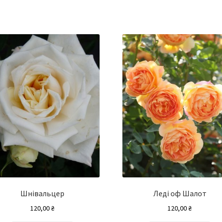
Шнівальцер
Леді оф Шалот
120,00
₴
120,00
₴