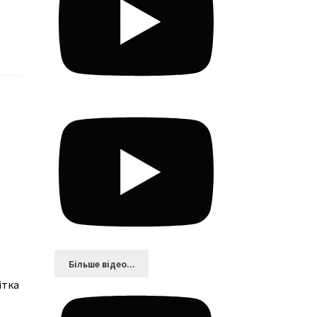
Більшe відео...
ітка