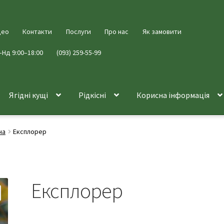
део
Контакти
Послуги
Про нас
Як замовити
–Нд 9:00–18:00
(093) 259-55-99
Ягідні кущі
Рідкісні
Корисна інформація
на
Експлорер
Експлорер