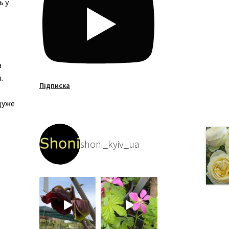
ь у
а
.
Підписка
дуже
shoni_kyiv_ua