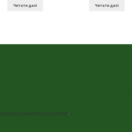
Читати далі
Читати далі
 з використанням WooCommerce
.