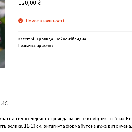
120,00
₴
Немає в наявності
Категорії:
Троянда
,
Чайно-гібридна
Позначка:
зрізочна
ис
красна
темно-червона
троянда на високих міцних стеблах. Кв
ть велика, 11-13 см, витягнута форма бутона дуже витончена,