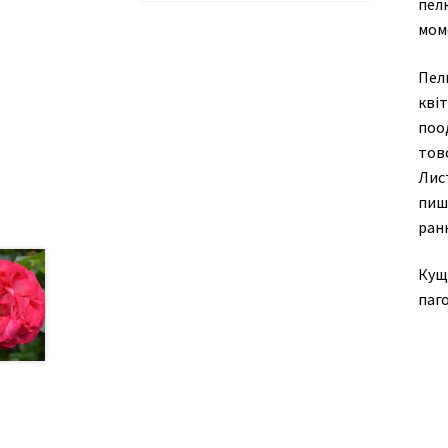
пел
мом
Пел
кві
поод
товс
Лист
пишн
ранн
Кущ
паго