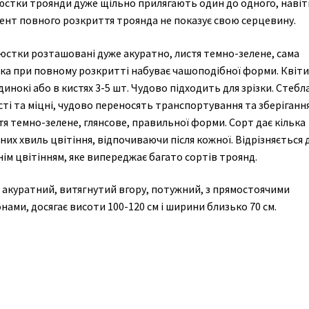
юстки троянди дуже щільно прилягають один до одного, навіт
ент повного розкриття троянда не показує свою серцевину.
юстки розташовані дуже акуратно, листя темно-зелене, сама
тка при повному розкритті набуває чашоподібної форми. Квіти
инокі або в кистях 3-5 шт. Чудово підходить для зрізки. Стебл
ті та міцні, чудово переносять транспортування та зберігання
я темно-зелене, глянсове, правильної форми. Сорт дає кілька
их хвиль цвітіння, відпочиваючи після кожної. Відрізняється 
ім цвітінням, яке випереджає багато сортів троянд.
 акуратний, витягнутий вгору, потужний, з прямостоячими
нами, досягає висоти 100-120 см і ширини близько 70 см.