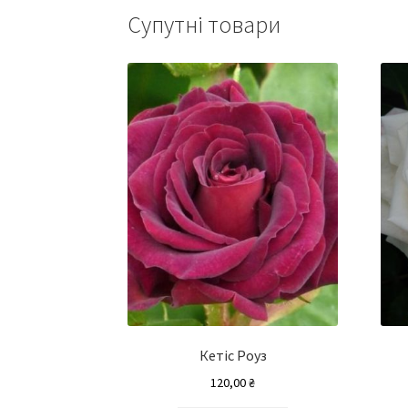
Супутні товари
Кетіс Роуз
120,00
₴