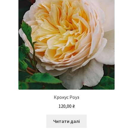
вибрати
на
сторінці
товару
Крокус Роуз
120,00
₴
Читати далі