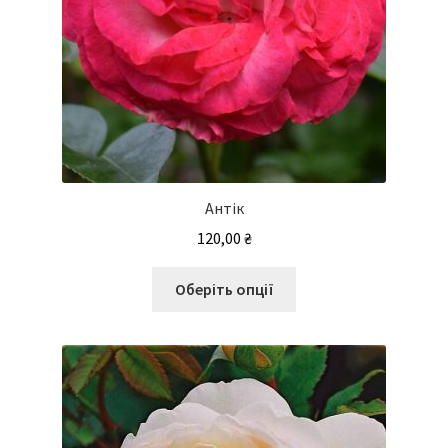
Антік
120,00
₴
Цей
Оберіть опції
товар
має
кілька
варіантів.
Параметри
можна