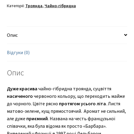
Категорії:
Троянда
,
Чайно-гібридна
Опис
Відгуки (0)
Опис
Дуже красива
чайно-гібридна троянда, суцвіття
насиченого
червоного кольору, що переходить майже
до чорного. Цвіте рясно
протягом усього літа
. Листя
матово-зелене, кущ прямостоячий. Аромат не сильний,
але дуже
приємний
. Названа на честь французької
співачки, яка була відома як просто «Барбара».
Виведений у Франції в 1997 році Дельбаром.