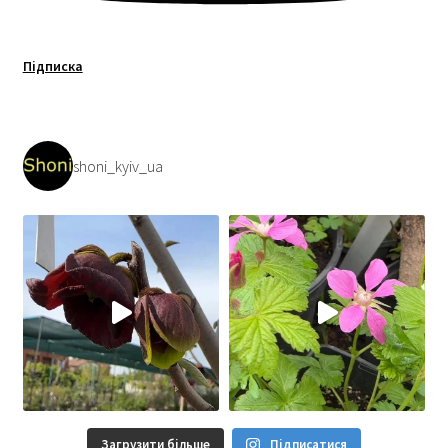
Підписка
shoni_kyiv_ua
Загрузити більше
Підписатися