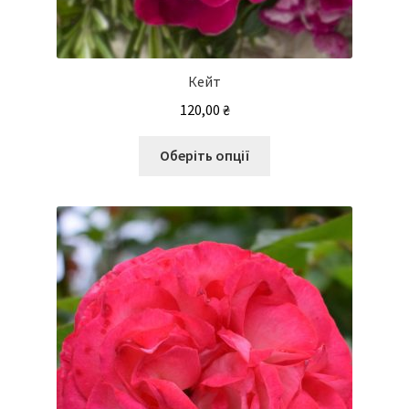
Кейт
120,00
₴
Цей
Оберіть опції
товар
має
кілька
варіантів.
Параметри
можна
вибрати
на
сторінці
товару