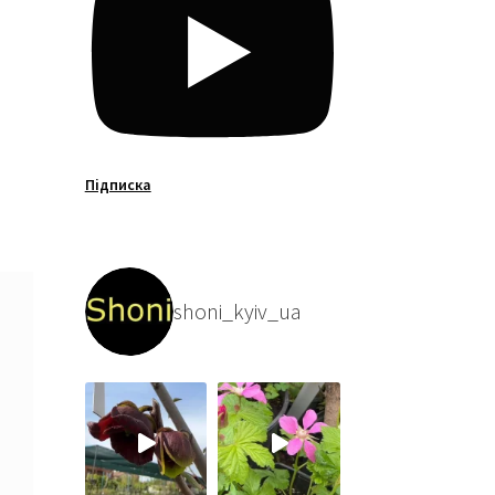
Підписка
shoni_kyiv_ua