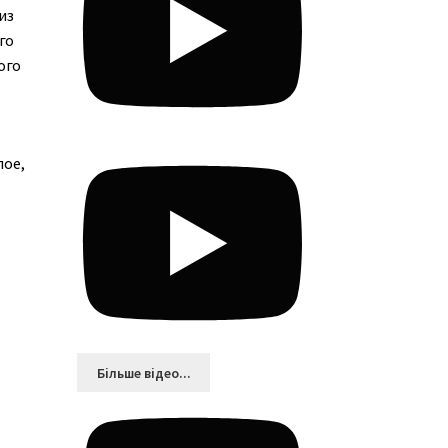
из
го
ого
лое,
Більшe відео...