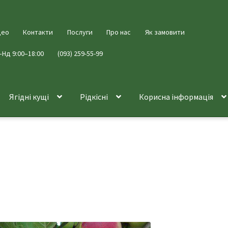
део
Контакти
Послуги
Про нас
Як замовити
–Нд 9:00–18:00
(093) 259-55-99
Ягідні кущі
Рідкісні
Корисна інформація