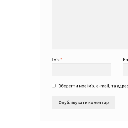
Ім'я
*
Em
Зберегти моє ім'я, e-mail, та адр