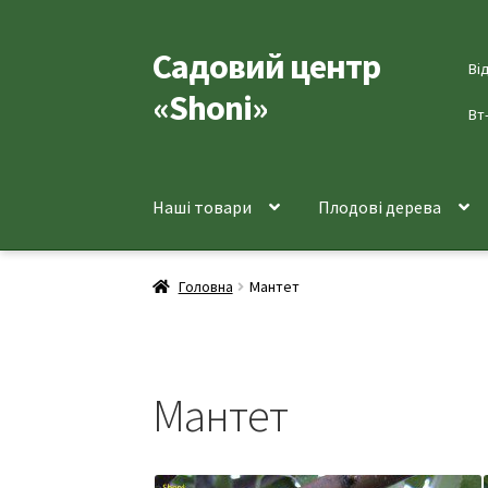
Садовий центр
Перейти
Перейти
Ві
до
до
«Shoni»
навігації
вмісту
Вт
Наші товари
Плодові дерева
Головна
Мантет
Мантет