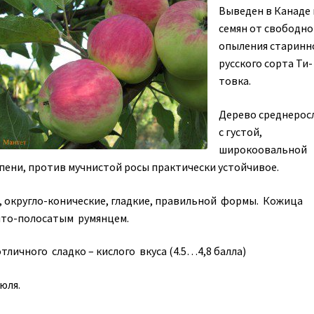
Выведен в Канаде 
семян от свободно
опыления старинн
русского сорта Ти­
товка.
Дерево среднерос
с густой,
широкооваль­ной
пени, про­тив мучнистой росы практически устойчивое.
, округло-конические, гладкие, правиль­ной формы. Кожица
ыто-полосатым румянцем.
тличного сладко – кислого вкуса (4.5…4,8 балла)
юля.