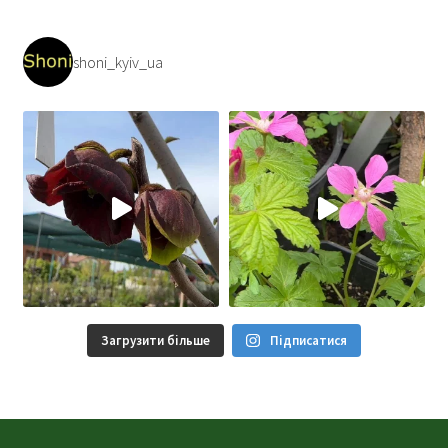
shoni_kyiv_ua
Загрузити більше
Підписатися