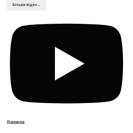
Більшe відео...
Підписка