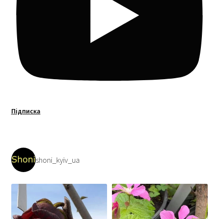
Підписка
shoni_kyiv_ua