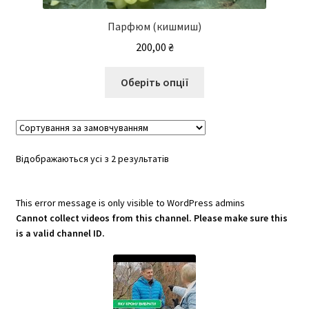
Парфюм (кишмиш)
200,00
₴
Цей
Оберіть опції
товар
має
кілька
варіантів.
Відображаються усі з 2 результатів
Параметри
можна
вибрати
This error message is only visible to WordPress admins
на
Cannot collect videos from this channel. Please make sure this
сторінці
is a valid channel ID.
товару