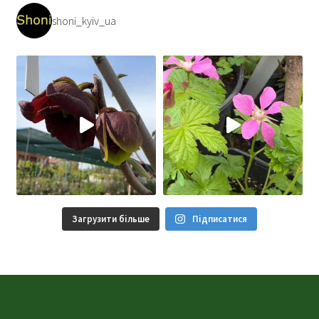
shoni_kyiv_ua
Загрузити більше
Підписатися